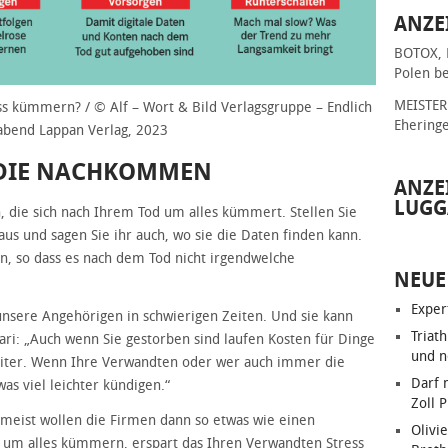
ANZE
BOTOX, 
Polen be
MEISTER 
ss kümmern? / © Alf – Wort & Bild Verlagsgruppe – Endlich
Ehering
abend Lappan Verlag, 2023
 DIE NACHKOMMEN
ANZE
LUGG
 die sich nach Ihrem Tod um alles kümmert. Stellen Sie
aus und sagen Sie ihr auch, wo sie die Daten finden kann.
n, so dass es nach dem Tod nicht irgendwelche
NEUE
Exper
 unsere Angehörigen in schwierigen Zeiten. Und sie kann
Triat
ri: „Auch wenn Sie gestorben sind laufen Kosten für Dinge
und n
eiter. Wenn Ihre Verwandten oder wer auch immer die
Darf 
as viel leichter kündigen.“
Zoll 
meist wollen die Firmen dann so etwas wie einen
Olivie
n um alles kümmern, erspart das Ihren Verwandten Stress