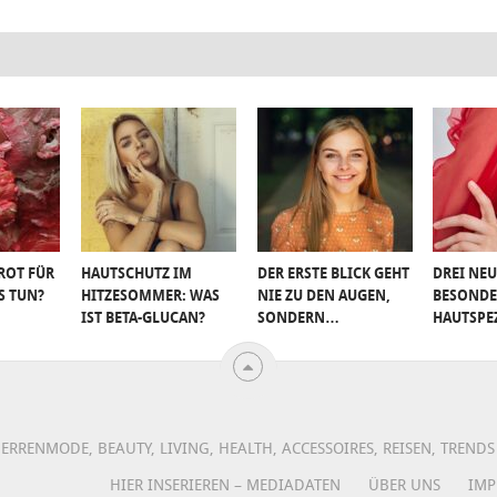
ROT FÜR
HAUTSCHUTZ IM
DER ERSTE BLICK GEHT
DREI NEU
S TUN?
HITZESOMMER: WAS
NIE ZU DEN AUGEN,
BESONDE
IST BETA-GLUCAN?
SONDERN…
HAUTSPE
ERRENMODE, BEAUTY, LIVING, HEALTH, ACCESSOIRES, REISEN, TREN
HIER INSERIEREN – MEDIADATEN
ÜBER UNS
IMP