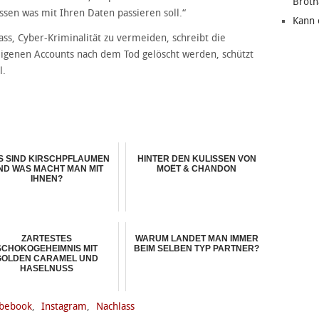
Brot
ssen was mit Ihren Daten passieren soll.“
Kann 
lass, Cyber-Kriminalität zu vermeiden, schreibt die
genen Accounts nach dem Tod gelöscht werden, schützt
l.
S SIND KIRSCHPFLAUMEN
HINTER DEN KULISSEN VON
ND WAS MACHT MAN MIT
MOËT & CHANDON
IHNEN?
ZARTESTES
WARUM LANDET MAN IMMER
SCHOKOGEHEIMNIS MIT
BEIM SELBEN TYP PARTNER?
GOLDEN CARAMEL UND
HASELNUSS
bebook
,
Instagram
,
Nachlass