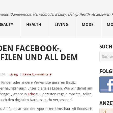
 Trends, Damenmode, Herrenmode, Beauty, Living, Health, Accessoires, 
BEAUTY
HEALTH
LIVING
MODE
MO
DEN FACEBOOK-,
SUCH
FILEN UND ALL DEM
FOLG
2024
|
Living
|
Keine Kommentare
 Kinder oder andere Verwandte unseren Besitz.
er häufiger auch unser digitales Leben. Wie wir damit am
rdenge: „Wer sein
Erbe
zu Lebzeiten regeln möchte, sollte
ch den digitalen Nachlass nicht vergessen.“
ANZE
u Ali Roodsari von der Apotheken Umschau. Ali Roodsari: