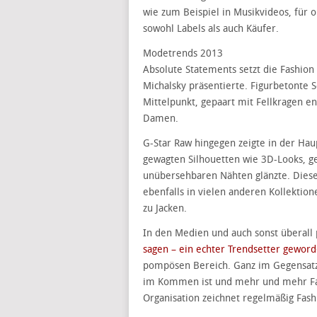
wie zum Beispiel in Musikvideos, für
sowohl Labels als auch Käufer.
Modetrends 2013
Absolute Statements setzt die Fashion 
Michalsky präsentierte. Figurbetonte S
Mittelpunkt, gepaart mit Fellkragen e
Damen.
G-Star Raw hingegen zeigte in der Haup
gewagten Silhouetten wie 3D-Looks, g
unübersehbaren Nähten glänzte. Diese 
ebenfalls in vielen anderen Kollektio
zu Jacken.
In den Medien und auch sonst überall p
sagen – ein echter Trendsetter gewor
pompösen Bereich. Ganz im Gegensatz 
im Kommen ist und mehr und mehr Fans
Organisation zeichnet regelmäßig Fash