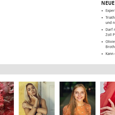
NEUE
Exper
Triat
und n
Darf 
Zoll 
Olivie
Brot
Kann 