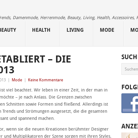
 Trends, Damenmode, Herrenmode, Beauty, Living, Health, Accessoires, 
BEAUTY
HEALTH
LIVING
MODE
MO
TABLIERT – DIE
SUCH
013
2013
|
Mode
|
Keine Kommentare
FOLG
 viel beachtet. Wir leben in einer Zeit, in der man in
möchte – je nach Anlass. Die Grenzen zwischen
en Schnitten sowie Formen sind fließend. Allerdings ist
Trends und Strömungen ausgesetzt, die die gesamten
ssant und spannend machen.
ANZE
 vor, wenn sie die neuen Kreationen berühmter Designer
r und Multiplikatoren der Szene sorgen mit ihren Styles,