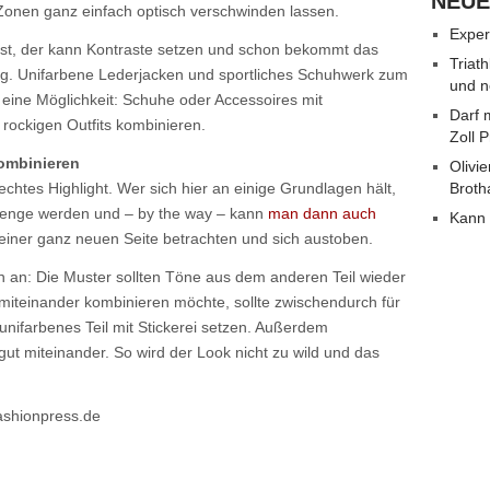
NEUE
Zonen ganz einfach optisch verschwinden lassen.
Exper
st, der kann Kontraste setzen und schon bekommt das
Triat
g. Unifarbene Lederjacken und sportliches Schuhwerk zum
und n
eine Möglichkeit: Schuhe oder Accessoires mit
Darf 
rockigen Outfits kombinieren.
Zoll 
kombinieren
Olivie
echtes Highlight. Wer sich hier an einige Grundlagen hält,
Broth
llenge werden und – by the way – kann
man dann auch
Kann 
einer ganz neuen Seite betrachten und sich austoben.
n an: Die Muster sollten Töne aus dem anderen Teil wieder
 miteinander kombinieren möchte, sollte zwischendurch für
unifarbenes Teil mit Stickerei setzen. Außerdem
ut miteinander. So wird der Look nicht zu wild und das
fashionpress.de