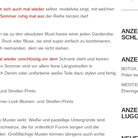
______
 sich auch mal wieder
selbst. modelvita zeigt, mit welchen
 Sommer ruhig mal aus
der Reihe tanzen darf.
ANZE
 sie zu den absoluten Must-haves einer jeden Garderobe:
SCHL
e, Rock oder Bluse, sie sind super einfach zu kombinieren,
ich niemanden, dem sie nicht stehen.
ANZE
l wieder unschlüssig vor dem
Schrank steht und keinen
en Sommer sind vor allem feine Längsstreifen in
BOTOX,
h Denim oder unifarbene weiße Teile dazu stylen und fertig
Polen be
MEISTER 
Ehering
er-Look Blumen- und Streifen-Prints
ANZE
LUG
s Muster wirkt. Weiße und pastellige Untergründe sind
schwarze, die für ordentlich Furore sorgen und die
ellen. Großflächige Muster können übrigens auch echte