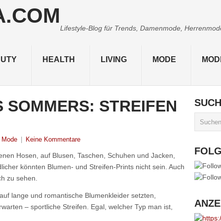
Lifestyle-Blog für Trends, Damenmode, Herrenmode,
UTY
HEALTH
LIVING
MODE
MOD
S SOMMERS: STREIFEN
SUC
Mode
|
Keine Kommentare
FOL
ttenen Hosen, auf Blusen, Taschen, Schuhen und Jacken,
dlicher könnten Blumen- und Streifen-Prints nicht sein. Auch
ch zu sehen.
auf lange und romantische Blumenkleider setzten,
ANZE
warten – sportliche Streifen. Egal, welcher Typ man ist,