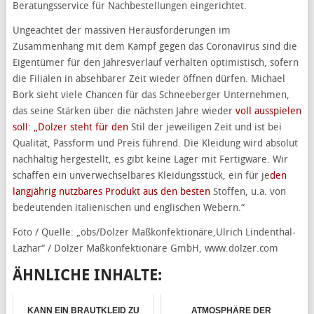
Beratungsservice für Nachbestellungen eingerichtet.
Ungeachtet der massiven Herausforderungen im
Zusammenhang mit dem Kampf gegen das Coronavirus sind die
Eigentümer für den Jahresverlauf verhalten optimistisch, sofern
die Filialen in absehbarer Zeit wieder öffnen dürfen. Michael
Bork sieht viele Chancen für das Schneeberger Unternehmen,
das seine Stärken über die nächsten Jahre wieder
voll ausspielen
soll: „Dolzer steht für den
Stil der jeweiligen Zeit und ist bei
Qualität, Passform und Preis führend. Die Kleidung wird absolut
nachhaltig hergestellt, es gibt keine Lager mit Fertigware. Wir
schaffen ein unverwechselbares Kleidungsstück, ein für je
den
langjährig nutzbares Produkt aus den besten
Stoffen, u.a. von
bedeutenden italienischen und englischen Webern.“
Foto / Quelle: „obs/Dolzer Maßkonfektionäre,Ulrich Lindenthal-
Lazhar“ / Dolzer Maßkonfektionäre GmbH, www.dolzer.com
ÄHNLICHE INHALTE:
KANN EIN BRAUTKLEID ZU
ATMOSPHÄRE DER