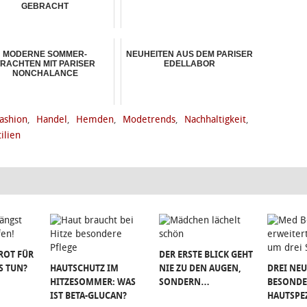
GEBRACHT
MODERNE SOMMER-
NEUHEITEN AUS DEM PARISER
RACHTEN MIT PARISER
EDELLABOR
NONCHALANCE
ashion
,
Handel
,
Hemden
,
Modetrends
,
Nachhaltigkeit
,
ilien
ROT FÜR
DER ERSTE BLICK GEHT
S TUN?
HAUTSCHUTZ IM
NIE ZU DEN AUGEN,
DREI NEU
HITZESOMMER: WAS
SONDERN…
BESONDE
IST BETA-GLUCAN?
HAUTSPE