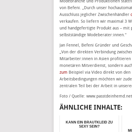
Modebranche und Produktionen stattfi
von Befeni. „Durch unser hochautomati
Ausschluss jeglicher Zwischenhändler
verkaufen. So liefern wir maximal 3 
und handgefertigte Produkt aus – mit 
selbstständige Modeberater:innen.“
Jan Fennel, Befeni Gründer und Gesch
„Von der direkten Verbindung zwische
Mitarbeiter:innen in Asien profitieren 
monetären Mitverdienst, sondern auc
zum
Beispiel via Video direkt von den
Arbeitsbedingungen möchten wir zude
zentralen Teil bei der Arbeit in uns
Foto / Quelle: www.passtdeinhemd.ne
ÄHNLICHE INHALTE:
KANN EIN BRAUTKLEID ZU
SEXY SEIN?
M