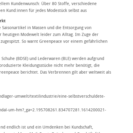
ellem Kundenwunsch: Über 80 Stoffe, verschiedene
en Kund:innen für jedes Modestück selbst aus
rkt
e Saisonartikel in Massen und die Entsorgung von
r heutigen Modewelt leider zum Alltag. Im Zuge der
r zugespitzt. So warnt Greenpeace vor einem gefährlichen
), Schuhe (BDSE) und Lederwaren (BLE) werden aufgrund
produzierte Kleidungsstücke nicht mehr benötigt, die
Greenpeace berichtet. Das Verbrennen gilt aber weltweit als
lager-umwelt/textilindustrie/eine-selbstverschuldete-
skandal-um-hm?_ga=2.195708261.834707281.1614200021-
rend endlich ist und ein Umdenken bei Kundschaft,