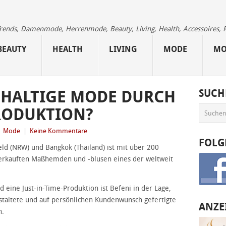
 Trends, Damenmode, Herrenmode, Beauty, Living, Health, Accessoires, 
BEAUTY
HEALTH
LIVING
MODE
MO
HHALTIGE MODE DURCH
SUCH
PRODUKTION?
|
Mode
|
Keine Kommentare
FOLG
eld (NRW) und Bangkok (Thailand) ist mit über 200
verkauften Maßhemden und -blusen eines der weltweit
 eine Just-in-Time-Produktion ist Befeni in der Lage,
estaltete und auf persönlichen Kundenwunsch gefertigte
ANZE
n.