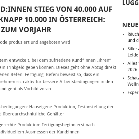
LUGG
D:INNEN STIEG VON 40.000 AUF
KNAPP 10.000 IN ÖSTERREICH:
NEUE
H ZUM VORJAHR
Räuch
und d
Mode produziert und angeboten wird
Silke
Leide
stem entwickelt, bei dem zufriedene Kund*innen „ihren“
Alles
ein Trinkgeld geben können. Dieses geht ohne Abzug direkt
2026
enen Befeni Fertigung. Befeni beweist so, dass ein
Schat
nehmen sich aktiv für bessere Arbeitsbedingungen in den
Welln
nd geht als Vorbild voran.
Exper
tsbedingungen: Hauseigene Produktion, Festanstellung der
d überdurchschnittliche Gehälter
sgerechte Produktion: Fertigungsbeginn erst nach
individuellem Ausmessen der Kund:innen