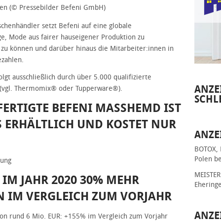
en (© Pressebilder Befeni GmbH)
chenhändler setzt Befeni auf eine globale
ge, Mode aus fairer hauseigener Produktion zu
zu können und darüber hinaus die Mitarbeiter:innen in
ezahlen.
gt ausschließlich durch über 5.000 qualifizierte
ANZE
 (vgl. Thermomix® oder Tupperware®).
SCHL
ERTIGTE BEFENI MASSHEMD IST D
 ERHÄLTLICH UND KOSTET NUR 3
ANZE
BOTOX, 
Polen be
dung
MEISTER 
 IM JAHR 2020 30% MEHR
Ehering
 IM VERGLEICH ZUM VORJAHR
ANZE
von rund 6 Mio. EUR: +155% im Vergleich zum Vorjahr