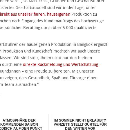
nden wird.“, so Maik Ernst, Gründer und Geschäftsführer
siertes Geschäftsmodell sind wir in der Lage, unter
direkt aus unserer fairen, hauseigenen
Produktion zu
Wochen nach Eingang des Kundenauftrags das hochwertige
persönlicher Beratung durch über 5.000 qualifizierte,
äftsführer der hauseigenen Produktion in Bangkok ergänzt:
n Produktion und Kundschaft möchten wir auch unsere
lassen. Wir sind stolz, ihnen nicht nur durch einen
h durch eine
direkte Rückmeldung und Wertschätzung –
 Kund:innen – eine Freude zu bereiten. Mit unseren
m zeigen, dass Gesundheit, Spaß und Fürsorge einen
erem Team ausmachen.“
t
ATMOSPHÄRE DER
IM SOMMER NICHT ERLAUBT?
KOMMENDEN SAISON
VANZETTI STELLT GÜRTEL FÜR
ODISCH AUF DEN PUNKT
DEN WINTER VOR