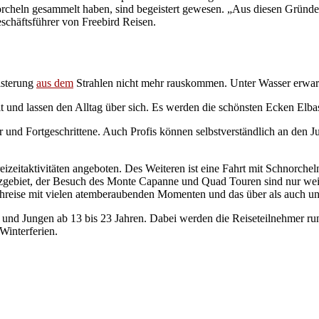
eln gesammelt haben, sind begeistert gewesen. „Aus diesen Gründen
schäftsführer von Freebird Reisen.
isterung
aus dem
Strahlen nicht mehr rauskommen. Unter Wasser erwarte
 und lassen den Alltag über sich. Es werden die schönsten Ecken Elbas
er und Fortgeschrittene. Auch Profis können selbstverständlich an de
eitaktivitäten angeboten. Des Weiteren ist eine Fahrt mit Schnorcheln
tzgebiet, der Besuch des Monte Capanne und Quad Touren sind nur we
chreise mit vielen atemberaubenden Momenten und das über als auch un
n und Jungen ab 13 bis 23 Jahren. Dabei werden die Reiseteilnehmer ru
Winterferien.