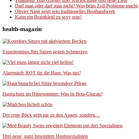
Triathletin Tina Grieger über Rückschläge und neue Ziele
Darf man oder darf man nicht? Was beim Zoll Probleme macht
Olivier Nasti zeigt sein traditionelles Brothandwerk
Kann ein Brautkleid zu sexy sein?
health-magazin
Expertentipps fürs Sitzen gegen Schmerzen
Alarmstufe ROT für die Haut: Was tun?
Hautschutz im Hitzesommer: Was ist Beta-Glucan?
Der erste Blick geht nie zu den Augen, sondern…
Drei neue, ganz besondere Hautspezialisten