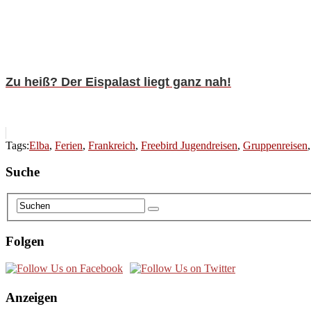
Zu heiß? Der Eispalast liegt ganz nah!
Tags:
Elba
,
Ferien
,
Frankreich
,
Freebird Jugendreisen
,
Gruppenreisen
Suche
Folgen
Anzeigen