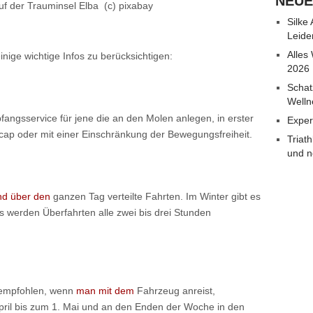
NEUE
auf der Trauminsel Elba (c) pixabay
Silke
Leide
Alles
einige wichtige Infos zu berücksichtigen:
2026
Schat
Welln
angsservice für jene die an den Molen anlegen, in erster
Exper
icap oder mit einer Einschränkung der Bewegungsfreiheit.
Triat
und n
nd über den
ganzen Tag verteilte Fahrten. Im Winter gibt es
s werden Überfahrten alle zwei bis drei Stunden
 empfohlen, wenn
man mit dem
Fahrzeug anreist,
pril bis zum 1. Mai und an den Enden der Woche in den