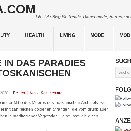
Lifestyle-Blog für Trends, Damenmode, Herrenmode,
UTY
HEALTH
LIVING
MODE
MOD
 IN DAS PARADIES
SUC
 TOSKANISCHEN
FOL
 2020
|
Reisen
|
Keine Kommentare
e in der Mitte des Meeres des Toskanischen Archipels, wo
nsel mit zahlreichen goldenen Stränden, die vom grünblauen
en in mediterraner Vegetation – eine Insel die einen
ANZE