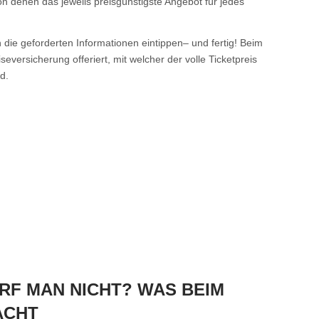
von denen das jeweils preisgünstigste Angebot für jedes
die geforderten Informationen eintippen– und fertig! Beim
seversicherung offeriert, mit welcher der volle Ticketpreis
d.
RF MAN NICHT? WAS BEIM
ACHT