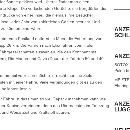
 der Sonne geküsst wird. Überall findet man einen
______
te Klippe. Die verlockenden Gerüche, die Bergdörfer, die
ndrücke von einer Insel, die niemals ihre Besucher
 Insel jedes Jahr von zahlreichen Gästen besucht. Und
n zu können eine Fähre.
ANZE
SCHL
ometer vom Festland entfernt im Meer, die Entfernung von
napp 26 km. Die Fähren nach Elba fahren vom Hafen
ährgesellschaften auswählen, die den Kontinent mit
ANZE
ten), Rio Marina und Cavo (Dauer der Fahrten 50 und 40
BOTOX,
Polen be
hnmobil verreisen möchte, erreicht manche Ziele
MEISTER 
ten mit einer Fähre. Viele Verbindungen gibt es zu den
Ehering
 beliebten Inseln.
r Fähre ist dass man so viel Gepäck mitnehmen kann wie
ANZE
iner Kabine verbringen, denn das Übernachten im Fahrzeug
LUG
rt und Weise Zeit und Kraftstoff sparen.