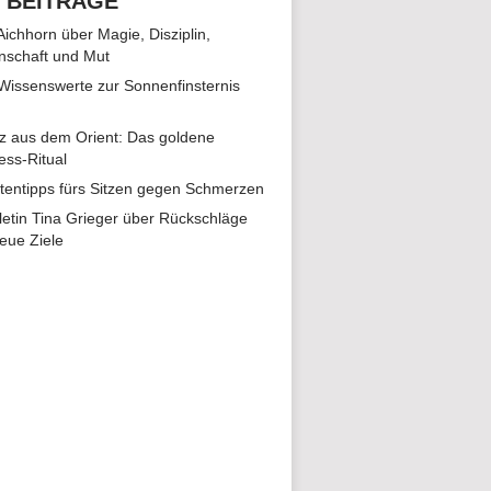
 BEITRÄGE
 Aichhorn über Magie, Disziplin,
nschaft und Mut
 Wissenswerte zur Sonnenfinsternis
z aus dem Orient: Das goldene
ess-Ritual
tentipps fürs Sitzen gegen Schmerzen
hletin Tina Grieger über Rückschläge
eue Ziele