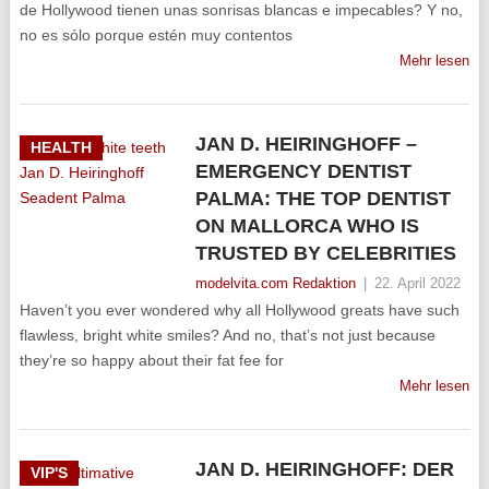
de Hollywood tienen unas sonrisas blancas e impecables? Y no,
no es sólo porque estén muy contentos
Mehr lesen
JAN D. HEIRINGHOFF –
HEALTH
EMERGENCY DENTIST
PALMA: THE TOP DENTIST
ON MALLORCA WHO IS
TRUSTED BY CELEBRITIES
modelvita.com Redaktion
|
22. April 2022
Haven’t you ever wondered why all Hollywood greats have such
flawless, bright white smiles? And no, that’s not just because
they’re so happy about their fat fee for
Mehr lesen
JAN D. HEIRINGHOFF: DER
VIP'S