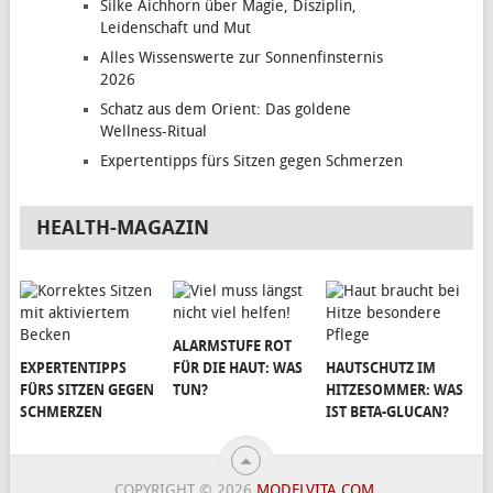
Silke Aichhorn über Magie, Disziplin,
Leidenschaft und Mut
Alles Wissenswerte zur Sonnenfinsternis
2026
Schatz aus dem Orient: Das goldene
Wellness-Ritual
Expertentipps fürs Sitzen gegen Schmerzen
HEALTH-MAGAZIN
ALARMSTUFE ROT
EXPERTENTIPPS
FÜR DIE HAUT: WAS
HAUTSCHUTZ IM
FÜRS SITZEN GEGEN
TUN?
HITZESOMMER: WAS
SCHMERZEN
IST BETA-GLUCAN?
COPYRIGHT © 2026
MODELVITA.COM
.