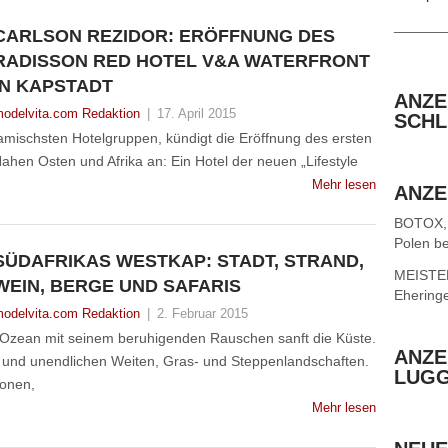
______
CARLSON REZIDOR: ERÖFFNUNG DES
RADISSON RED HOTEL V&A WATERFRONT
IN KAPSTADT
ANZE
odelvita.com Redaktion
|
17. April 2015
SCHL
namischsten Hotelgruppen, kündigt die Eröffnung des ersten
hen Osten und Afrika an: Ein Hotel der neuen „Lifestyle
Mehr lesen
ANZE
BOTOX,
Polen be
SÜDAFRIKAS WESTKAP: STADT, STRAND,
MEISTER 
WEIN, BERGE UND SAFARIS
Ehering
odelvita.com Redaktion
|
2. Februar 2015
 Ozean mit seinem beruhigenden Rauschen sanft die Küste.
ANZE
s und unendlichen Weiten, Gras- und Steppenlandschaften.
LUG
ionen,
Mehr lesen