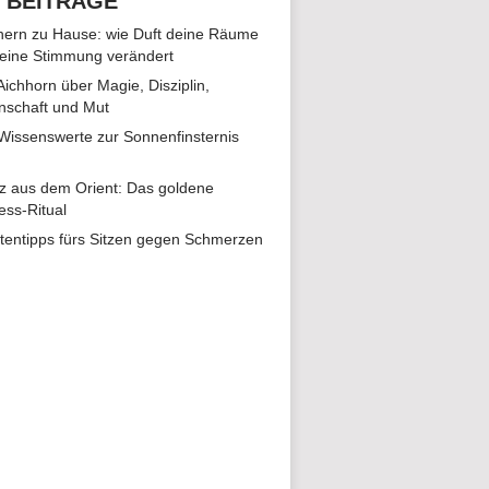
 BEITRÄGE
ern zu Hause: wie Duft deine Räume
eine Stimmung verändert
 Aichhorn über Magie, Disziplin,
nschaft und Mut
 Wissenswerte zur Sonnenfinsternis
z aus dem Orient: Das goldene
ess-Ritual
tentipps fürs Sitzen gegen Schmerzen