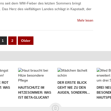
ns seit dem WM-Fieber des letzten Sommers bringt
Das Herz des vielfältigen Landes schlägt in Kapstadt, der
Mehr lesen
UNG
1
2
Older
 ROT
DER ERSTE BLICK
T: WAS
HAUTSCHUTZ IM
GEHT NIE ZU DEN
DREI NE
HITZESOMMER: WAS
AUGEN, SONDERN…
BESOND
IST BETA-GLUCAN?
HAUTSPE