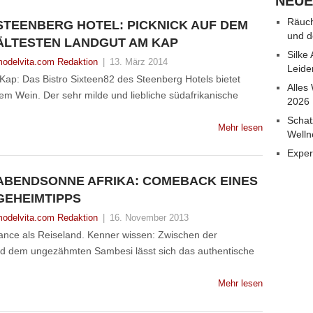
NEUE
Räuch
STEENBERG HOTEL: PICKNICK AUF DEM
und d
ÄLTESTEN LANDGUT AM KAP
Silke
odelvita.com Redaktion
|
13. März 2014
Leide
Kap: Das Bistro Sixteen82 des Steenberg Hotels bietet
Alles
em Wein. Der sehr milde und liebliche südafrikanische
2026
Schat
Mehr lesen
Welln
Exper
ABENDSONNE AFRIKA: COMEBACK EINES
GEHEIMTIPPS
odelvita.com Redaktion
|
16. November 2013
ance als Reiseland. Kenner wissen: Zwischen der
nd dem ungezähmten Sambesi lässt sich das authentische
Mehr lesen