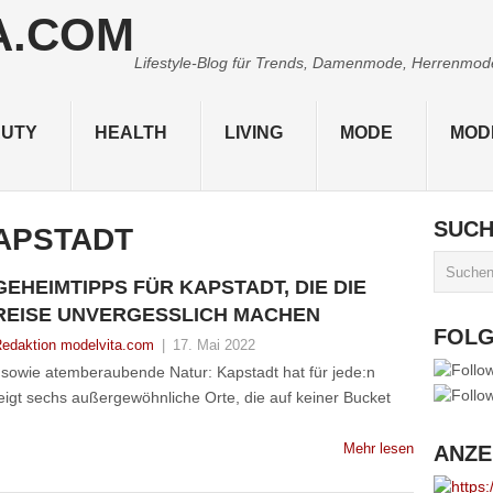
Lifestyle-Blog für Trends, Damenmode, Herrenmode,
UTY
HEALTH
LIVING
MODE
MOD
SUC
APSTADT
GEHEIMTIPPS FÜR KAPSTADT, DIE DIE
REISE UNVERGESSLICH MACHEN
FOL
edaktion modelvita.com
|
17. Mai 2022
 sowie atemberaubende Natur: Kapstadt hat für jede:n
igt sechs außergewöhnliche Orte, die auf keiner Bucket
Mehr lesen
ANZE