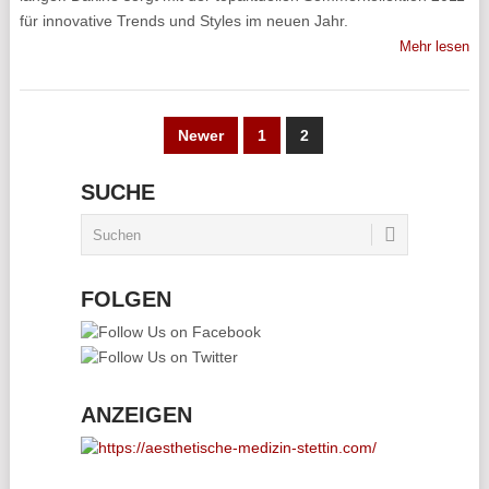
für innovative Trends und Styles im neuen Jahr.
Mehr lesen
SEITENNUMMERIERUNG
Newer
1
2
DER
SUCHE
BEITRÄGE
FOLGEN
ANZEIGEN
________________________________________