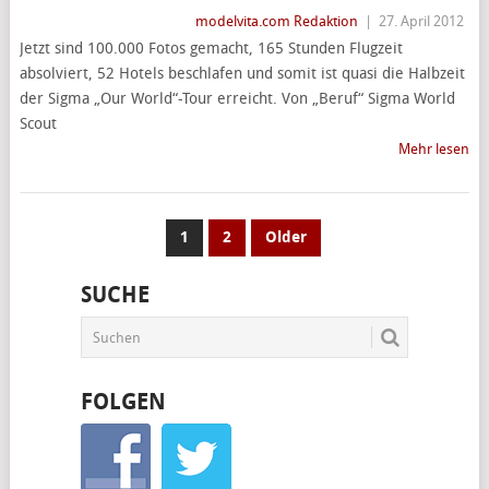
modelvita.com Redaktion
|
27. April 2012
Jetzt sind 100.000 Fotos gemacht, 165 Stunden Flugzeit
absolviert, 52 Hotels beschlafen und somit ist quasi die Halbzeit
der Sigma „Our World“-Tour erreicht. Von „Beruf“ Sigma World
Scout
Mehr lesen
SEITENNUMMERIERUNG
1
2
Older
DER
SUCHE
BEITRÄGE
FOLGEN