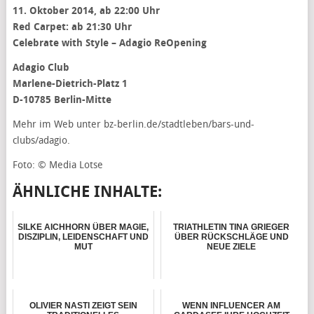
11. Oktober 2014, ab 22:00 Uhr
Red Carpet: ab 21:30 Uhr
Celebrate with Style – Adagio ReOpening
Adagio Club
Marlene-Dietrich-Platz 1
D-10785 Berlin-Mitte
Mehr im Web unter bz-berlin.de/stadtleben/bars-und-
clubs/adagio.
Foto: © Media Lotse
ÄHNLICHE INHALTE:
SILKE AICHHORN ÜBER MAGIE,
TRIATHLETIN TINA GRIEGER
DISZIPLIN, LEIDENSCHAFT UND
ÜBER RÜCKSCHLÄGE UND
MUT
NEUE ZIELE
OLIVIER NASTI ZEIGT SEIN
WENN INFLUENCER AM