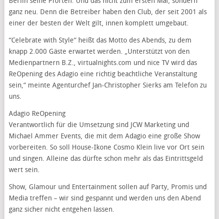
Berlin seine Pforten. Und das nicht zum ersten Mal, sondern
ganz neu. Denn die Betreiber haben den Club, der seit 2001 als
einer der besten der Welt gilt, innen komplett umgebaut.
“Celebrate with Style“ heißt das Motto des Abends, zu dem
knapp 2.000 Gäste erwartet werden. „Unterstützt von den
Medienpartnern B.Z., virtualnights.com und nice TV wird das
ReOpening des Adagio eine richtig beachtliche Veranstaltung
sein,“ meinte Agenturchef Jan-Christopher Sierks am Telefon zu
uns.
Adagio ReOpening
Verantwortlich für die Umsetzung sind JCW Marketing und
Michael Ammer Events, die mit dem Adagio eine große Show
vorbereiten. So soll House-Ikone Cosmo Klein live vor Ort sein
und singen. Alleine das dürfte schon mehr als das Eintrittsgeld
wert sein.
Show, Glamour und Entertainment sollen auf Party, Promis und
Media treffen – wir sind gespannt und werden uns den Abend
ganz sicher nicht entgehen lassen.