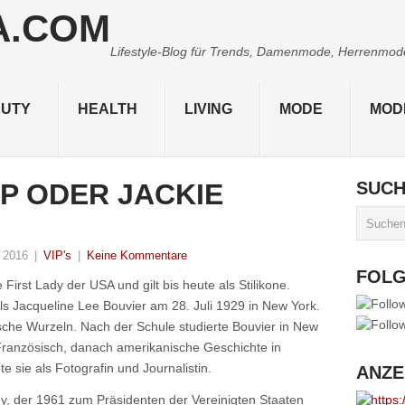
Lifestyle-Blog für Trends, Damenmode, Herrenmode,
UTY
HEALTH
LIVING
MODE
MOD
P ODER JACKIE
SUC
 2016
|
VIP's
|
Keine Kommentare
FOL
irst Lady der USA und gilt bis heute als Stilikone.
s Jacqueline Lee Bouvier am 28. Juli 1929 in New York.
rische Wurzeln. Nach der Schule studierte Bouvier in New
 Französisch, danach amerikanische Geschichte in
e sie als Fotografin und Journalistin.
ANZE
y, der 1961 zum Präsidenten der Vereinigten Staaten