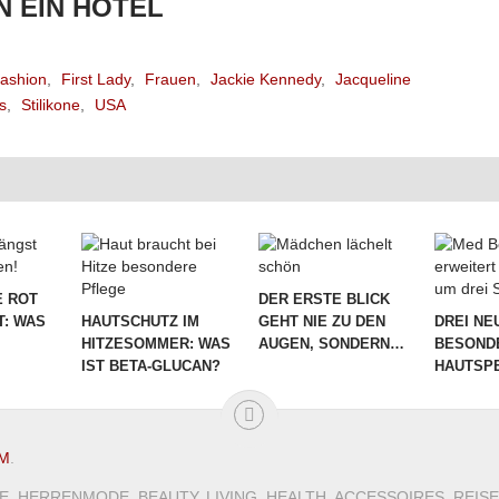
N EIN HOTEL
ashion
,
First Lady
,
Frauen
,
Jackie Kennedy
,
Jacqueline
s
,
Stilikone
,
USA
 ROT
DER ERSTE BLICK
T: WAS
HAUTSCHUTZ IM
GEHT NIE ZU DEN
DREI NE
HITZESOMMER: WAS
AUGEN, SONDERN…
BESOND
IST BETA-GLUCAN?
HAUTSPE
M
.
, HERRENMODE, BEAUTY, LIVING, HEALTH, ACCESSOIRES, REI