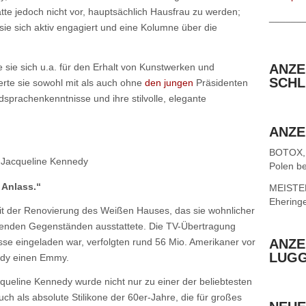
te jedoch nicht vor, hauptsächlich Hausfrau zu werden;
______
e sich aktiv engagiert und eine Kolumne über die
e sie sich u.a. für den Erhalt von Kunstwerken und
ANZE
SCHL
ierte sie sowohl mit als auch ohne
den jungen
Präsidenten
sprachenkenntnisse und ihre stilvolle, elegante
ANZE
BOTOX,
Jacqueline Kennedy
Polen be
Anlass.“
MEISTER 
Ehering
t der Renovierung des Weißen Hauses, das sie wohnlicher
utenden Gegenständen ausstattete. Die TV-Übertragung
se eingeladen war, verfolgten rund 56 Mio. Amerikaner vor
ANZE
LUG
dy einen Emmy.
ueline Kennedy wurde nicht nur zu einer der beliebtesten
auch als absolute Stilikone der 60er-Jahre, die für großes