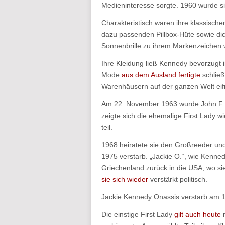
Medieninteresse sorgte. 1960 wurde si
Charakteristisch waren ihre klassisch
dazu passenden Pillbox-Hüte sowie dic
Sonnenbrille zu ihrem Markenzeichen
Ihre Kleidung ließ Kennedy bevorzugt i
Mode
aus dem Ausland fertigte
schließ
Warenhäusern auf der ganzen Welt eifr
Am 22. November 1963 wurde John F. K
zeigte sich die ehemalige First Lady wi
teil.
1968 heiratete sie den Großreeder und 
1975 verstarb. „Jackie O.“, wie Kenne
Griechenland zurück in die USA, wo sie 
sie sich wieder
verstärkt politisch.
Jackie Kennedy Onassis verstarb am 
Die einstige First Lady
gilt auch heute
n