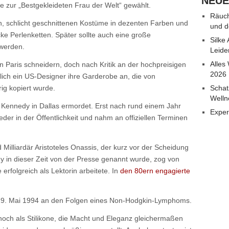
NEUE
e zur „Bestgekleideten Frau der Welt“ gewählt.
Räuch
en, schlicht geschnittenen Kostüme in dezenten Farben und
und d
ke Perlenketten. Später sollte auch eine große
Silke
 werden.
Leide
Alles
n Paris schneidern, doch nach Kritik an der hochpreisigen
2026
lich ein US-Designer ihre Garderobe an, die von
ig kopiert wurde.
Schat
Welln
ennedy in Dallas ermordet. Erst nach rund einem Jahr
Exper
eder in der Öffentlichkeit und nahm an offiziellen Terminen
Milliardär Aristoteles Onassis, der kurz vor der Scheidung
dy in dieser Zeit von der Presse genannt wurde, zog von
erfolgreich als Lektorin arbeitete. In
den 80ern engagierte
19. Mai 1994 an den Folgen eines Non-Hodgkin-Lymphoms.
och als Stilikone, die Macht und Eleganz gleichermaßen