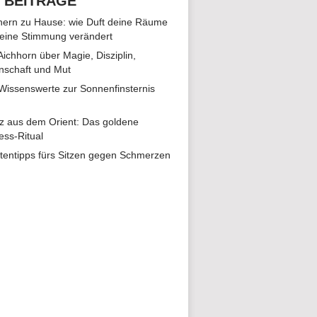
 BEITRÄGE
ern zu Hause: wie Duft deine Räume
eine Stimmung verändert
 Aichhorn über Magie, Disziplin,
nschaft und Mut
 Wissenswerte zur Sonnenfinsternis
z aus dem Orient: Das goldene
ess-Ritual
tentipps fürs Sitzen gegen Schmerzen