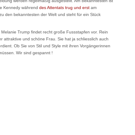
leidung werden regelmäßig ausgestellt. Am bekanntesten ist
kie Kennedy während
des Attentats trug und erst
am
zu den bekanntesten der Welt und steht für ein Stück
Melanie Trump findet recht große Fussstapfen vor. Rein
hr attraktive und schöne Frau. Sie hat ja schliesslich auch
rdient. Ob Sie von Stil und Style mit ihren Vorgängerinnen
 müssen. Wir sind gespannt !