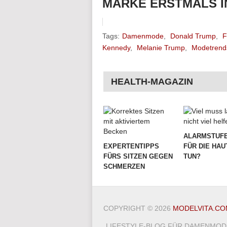
MARKE ERSTMALS I
Tags:
Damenmode
,
Donald Trump
,
F
Kennedy
,
Melanie Trump
,
Modetrend
HEALTH-MAGAZIN
ALARMSTUFE
EXPERTENTIPPS
FÜR DIE HAU
FÜRS SITZEN GEGEN
TUN?
SCHMERZEN
COPYRIGHT © 2026
MODELVITA.CO
LIFESTYLE-BLOG FÜR DAMENMODE