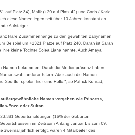
31 auf Platz 34), Malik (+20 auf Platz 42) und Carlo / Karlo
 Auch diese Namen legen seit über 10 Jahren konstant an
nde Aufsteiger.
h ganz klare Zusammenhänge zu den gewählten Babynamen
um Beispiel um +1321 Plätze auf Platz 240. Daran ist Sarah
die ihre kleine Tochter Solea Liana nannte. Auch Amaya
en Namen bekommen. Durch die Medienpräsenz haben
ie Namenswahl anderer Eltern. Aber auch die Namen
 Sportler spielen hier eine Rolle.“, so Patrick Konrad,
 außergewöhnliche Namen vergeben wie Princess,
ilas-Enzo oder Sultan.
 123.381 Geburtsmeldungen (16% der Geburten
Geburtshäusern im Zeitraum Anfang Januar bis zum 09.
zweimal jährlich erfolgt, waren 4 Mitarbeiter des