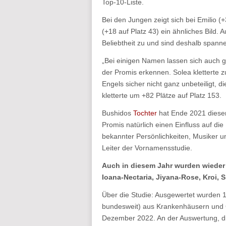
Top-10-Liste.
Bei den Jungen zeigt sich bei Emilio (+
(+18 auf Platz 43) ein ähnliches Bild.
Beliebtheit zu und sind deshalb spanne
„Bei einigen Namen lassen sich auc
der Promis erkennen. Solea kletterte z
Engels sicher nicht ganz unbeteiligt, 
kletterte um +82 Plätze auf Platz 153.
Bushidos
Tochter
hat Ende 2021 dies
Promis natürlich einen Einfluss auf d
bekannter Persönlichkeiten, Musiker und
Leiter der Vornamensstudie.
Auch in diesem Jahr wurden wieder
Ioana-Nectaria, Jiyana-Rose, Kroi, S
Über die Studie: Ausgewertet wurden
bundesweit) aus Krankenhäusern und 
Dezember 2022. An der Auswertung, die 