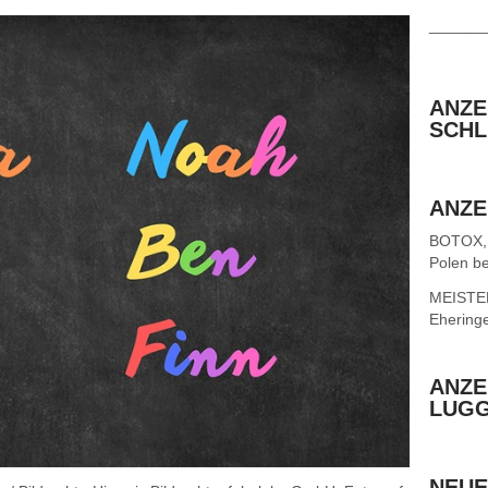
______
ANZE
SCHL
ANZE
BOTOX,
Polen be
MEISTER 
Ehering
ANZE
LUG
NEUE