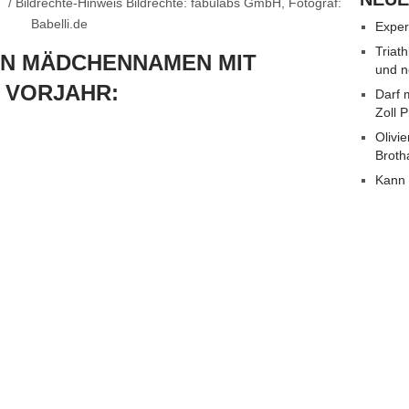
/ Bildrechte-Hinweis Bildrechte: fabulabs GmbH, Fotograf:
Babelli.de
Exper
Triat
TEN MÄDCHENNAMEN MIT
und n
 VORJAHR:
Darf 
Zoll 
Olivie
Broth
Kann 