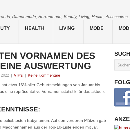
 Trends, Damenmode, Herrenmode, Beauty, Living, Health, Accessoires,
UTY
HEALTH
LIVING
MODE
MOD
STEN VORNAMEN DES
SUC
– EINE AUSWERTUNG
 2022
|
VIP's
|
Keine Kommentare
FOL
e hat etwa 16% aller Geburtsmeldungen von Januar bis
eine repräsentative Vornamensstatistik für das aktuelle
KENNTNISSE:
ANZE
ie beliebtesten Babynamen. Auf den vorderen Plätzen gab
10 Mädchennamen aus der Top-10-Liste enden mit „a“.