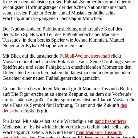
Kurz vor dem nächsten großen Fußball-Sommer bekommt einer der
wichtigsten Hoffnungsträger der deutschen Nationalmannschaft
seinen festen Platz in Berlin: Jamal Musiala enthüllte seine
Wachsfigur am vergangenen Dienstag in München.
Der Nationalspieler, Publikumsliebling und kreative Kopf des
deutschen Spiels wird Teil des Fußballbereichs bei Madame
Tussauds, in dem bereits Spieler wie Joshua Kimmich, Manuel
Neuer oder Kylian Mbappé vertreten sind.
Mit Blick auf die anstehende
Fußball-Weltmeisterschaft
rückt
Musiala einmal mehr in den Fokus der Fans. Seine Dribblings, seine
Spielfreude und seine Fähigkeit, in entscheidenden Momenten den
Unterschied zu machen, haben ihn längst zu einem der prägenden
Gesichter einer neuen Fußballgeneration gemacht.
Genau diesen besonderen Moment greift Madame Tussauds Berlin
auf: Die Figur erscheint zu einem Zeitpunkt, an dem die Vorfreude
auf das nächste große Turnier spürbar wächst und Jamal Musiala für
viele Fans als Symbol für Hoffnung, Talent und die Zukunft
des
deutschen
Fußballs gilt.
Für Jamal Musiala selbst ist die Wachsfigur ein
ganz besonderer
Meilenstein: „Es ist wirklich ein verrücktes Gefühl, sich selbst als
Wachsfigur zu sehen. Als Kind kennt
man Madame Tussauds
natürlich aus dem
Fernsehen oder von Bildern und verbindet das mit