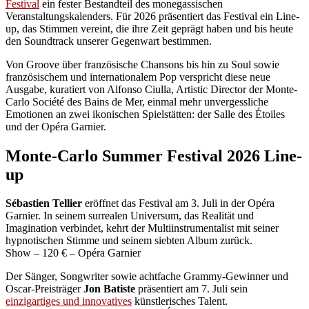
Festival
ein fester Bestandteil des monegassischen
Veranstaltungskalenders. Für 2026 präsentiert das Festival ein Line-
up, das Stimmen vereint, die ihre Zeit geprägt haben und bis heute
den Soundtrack unserer Gegenwart bestimmen.
Von Groove über französische Chansons bis hin zu Soul sowie
französischem und internationalem Pop verspricht diese neue
Ausgabe, kuratiert von Alfonso Ciulla, Artistic Director der Monte-
Carlo Société des Bains de Mer, einmal mehr unvergessliche
Emotionen an zwei ikonischen Spielstätten: der Salle des Étoiles
und der Opéra Garnier.
Monte-Carlo Summer Festival 2026 Line-
up
Sébastien Tellier
eröffnet das Festival am 3. Juli in der Opéra
Garnier. In seinem surrealen Universum, das Realität und
Imagination verbindet, kehrt der Multiinstrumentalist mit seiner
hypnotischen Stimme und seinem siebten Album zurück.
Show – 120 € – Opéra Garnier
Der Sänger, Songwriter sowie achtfache Grammy-Gewinner und
Oscar-Preisträger
Jon Batiste
präsentiert am 7. Juli sein
einzigartiges und innovatives
künstlerisches Talent.