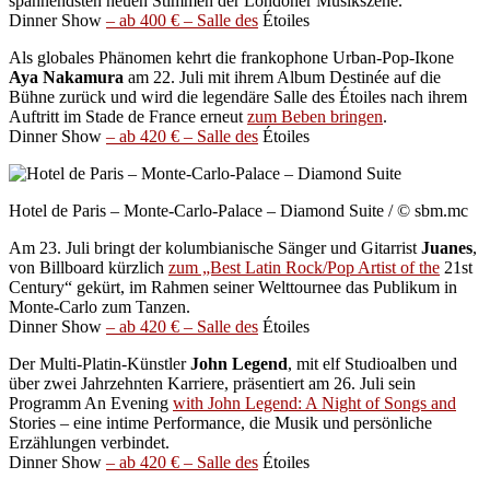
spannendsten neuen Stimmen der Londoner Musikszene.
Dinner Show
– ab 400 € – Salle des
Étoiles
Als globales Phänomen kehrt die frankophone Urban-Pop-Ikone
Aya Nakamura
am 22. Juli mit ihrem Album Destinée auf die
Bühne zurück und wird die legendäre Salle des Étoiles nach ihrem
Auftritt im Stade de France erneut
zum Beben bringen
.
Dinner Show
– ab 420 € – Salle des
Étoiles
Hotel de Paris – Monte-Carlo-Palace – Diamond Suite / © sbm.mc
Am 23. Juli bringt der kolumbianische Sänger und Gitarrist
Juanes
,
von Billboard kürzlich
zum „Best Latin Rock/Pop Artist of the
21st
Century“ gekürt, im Rahmen seiner Welttournee das Publikum in
Monte-Carlo zum Tanzen.
Dinner Show
– ab 420 € – Salle des
Étoiles
Der Multi-Platin-Künstler
John Legend
, mit elf Studioalben und
über zwei Jahrzehnten Karriere, präsentiert am 26. Juli sein
Programm An Evening
with John Legend: A Night of Songs and
Stories – eine intime Performance, die Musik und persönliche
Erzählungen verbindet.
Dinner Show
– ab 420 € – Salle des
Étoiles