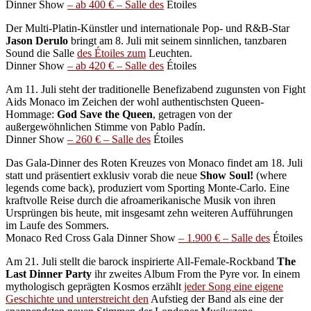
Dinner Show
– ab 400 € – Salle des
Étoiles
Der Multi-Platin-Künstler und internationale Pop- und R&B-Star
Jason Derulo
bringt am 8. Juli mit seinem sinnlichen, tanzbaren
Sound die Salle
des Étoiles zum
Leuchten.
Dinner Show
– ab 420 € – Salle des
Étoiles
Am 11. Juli steht der traditionelle Benefizabend zugunsten von Fight
Aids Monaco im Zeichen der wohl authentischsten Queen-
Hommage:
God Save the Queen
, getragen von der
außergewöhnlichen Stimme von Pablo Padín.
Dinner Show
– 260 € – Salle des
Étoiles
Das Gala-Dinner des Roten Kreuzes von Monaco findet am 18. Juli
statt und präsentiert exklusiv vorab die neue
Show Soul!
(where
legends come back), produziert vom Sporting Monte-Carlo. Eine
kraftvolle Reise durch die afroamerikanische Musik von ihren
Ursprüngen bis heute, mit insgesamt zehn weiteren Aufführungen
im Laufe des Sommers.
Monaco Red Cross Gala Dinner Show
– 1.900 € – Salle des
Étoiles
Am 21. Juli stellt die barock inspirierte All-Female-Rockband
The
Last Dinner Party
ihr zweites Album From the Pyre vor. In einem
mythologisch geprägten Kosmos erzählt
jeder Song eine eigene
Geschichte und unterstreicht den
Aufstieg der Band als eine der