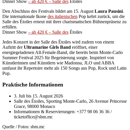
Dinner Show
– ab 420 € – Salle des
Étoiles
Den Abschluss des Festivals bildet am 15. August
Laura Pausini
.
Die internationale Ikone
des italienischen
Pop kehrt zurück, um die
Salle des Étoiles erneut mit ihrer charismatischen Bühnenpräsenz zu
erfüllen.
Dinner Show
– ab 420 € – Salle des
Étoiles
Jedes Konzert in der Salle des Étoiles wird zudem von einem
Auftritt der
Ultramarine Girls Band
eröffnet, einer
energiegeladenen All-Female-Band, die bereits beim Monte-Carlo
Summer Festival 2025 für Begeisterung sorgte. Inspiriert von
Künstlerinnen und Künstlern wie Madonna, JLO und ABBA
umfasst ihr Repertoire mehr als 150 Songs aus Pop, Rock und Latin
Pop.
Praktische Informationen
3. Juli bis 15. August 2026
Salle des Étoiles, Sporting Monte-Carlo, 26 Avenue Princesse
Grace, 98000 Monaco
Informationen & Reservierungen: +377 98 06 36 36 /
ticketoffice@sbm.mc
Quelle / Fotos: sbm.mc