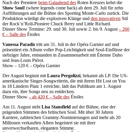
Nach der Premiere
beim Galaabend des
Roten Kreuzes kehrt die
Show Soul!
(where legends come back) ab dem 29. Juli für zehn
Aufführungen auf die Bühne des Sporting Monte-Carlo zurück. Die
Produktion würdigt die explosiven Klänge und
den innovativen
Stil
der Rock’n’Roll-Pioniere Chuck Berry und Little Richard.
Dinner Show Termine: 29. und 30. Juli sowie 2. bis 9. August
– 260
€ – Salle des
Étoiles
Vanessa Paradis
tritt am 31. Juli in der Opéra Garnier auf und
präsentiert ein Album voller Pop-Leichtigkeit und Soul-Einflüsse der
siebziger Jahre, entstanden in Zusammenarbeit mit Étienne Daho
und Jean-Louis Piérot.
Show – 120 € – Opéra Garnier
Der August beginnt mit
Laura Pergolizzi
, bekannt als LP. Die US-
amerikanische Singer-Songwriterin, die mit ihrem Hit Lost on You
in 18 Ländern Platz 1 erreichte, lädt das Publikum am 1. August
dazu ein, ihre Songs neu zu entdecken.
Dinner Show
– ab 420 € – Salle des
Étoiles
Am 11. August steht
Lisa Stansfield
auf der Bühne, eine der
prägenden Stimmen des britischen Soul. Mit über 30 Jahren
Karriere, zahlreichen Grammy-Nominierungen und mehr als 20
Millionen verkauften Alben begeistert sie mit ihrer
unverwechselbaren, eleganten Stimme.