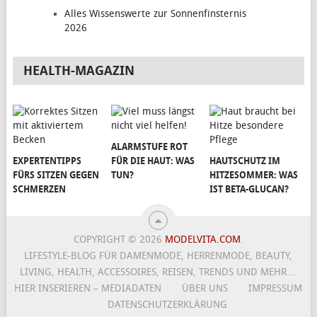
Alles Wissenswerte zur Sonnenfinsternis
2026
HEALTH-MAGAZIN
ALARMSTUFE ROT
EXPERTENTIPPS
FÜR DIE HAUT: WAS
HAUTSCHUTZ IM
FÜRS SITZEN GEGEN
TUN?
HITZESOMMER: WAS
SCHMERZEN
IST BETA-GLUCAN?
COPYRIGHT © 2026
MODELVITA.COM
.
LIFESTYLE-BLOG FÜR DAMENMODE, HERRENMODE, BEAUTY,
LIVING, HEALTH, ACCESSOIRES, REISEN, TRENDS UND MEHR…
HIER INSERIEREN – MEDIADATEN
ÜBER UNS
IMPRESSUM
DATENSCHUTZERKLÄRUNG