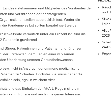
Räuch
er Landesärztekammern und Mitglieder des Vorstandes der
und d
nten und Vorsitzenden der nachfolgenden
Silke
 Organisationen stellen ausdrücklich fest: Weder die
Leide
e Pandemie selbst sollten bagatellisiert werden.
Alles
blichkeitsrate vermutlich unter ein Prozent ist, sind die
2026
2-Pandemie gravierend.
Schat
Welln
und Bürger, Patientinnen und Patienten und für unser
Exper
l der Erkrankten, dem Fehlen einer wirksamen
den Überlastung unseres Gesundheitswesens.
nde bzw. nicht in Anspruch genommene medizinische
atienten zu Schaden. Höchstes Ziel muss daher die
fällen sein, egal in welchem Alter.
hutz und das Einhalten der AHA-L-Regeln sind ein
eisten kann. Für alle und auch im eigenen Interesse.