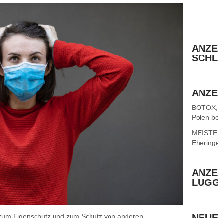
______
ANZE
SCHL
ANZE
BOTOX,
Polen be
MEISTER 
Ehering
ANZE
LUG
l zum Eigenschutz und zum Schutz von anderen
NEUE