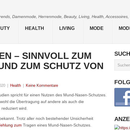
 Trends, Damenmode, Herrenmode, Beauty, Living, Health, Accessoires,
UTY
HEALTH
LIVING
MODE
MOD
N – SINNVOLL ZUM
SUC
UND ZUM SCHUTZ VON
FOL
020
|
Health
|
Keine Kommentare
Studien spricht für einen Nutzen des Mund-Nasen-Schutzes.
owohl die Übertragung auf andere als auch die
reduziert wird.
ANZE
ekannt. Trotz aller noch bestehender Unsicherheit
fehlung zum
Tragen eines Mund-Nasen-Schutzes.