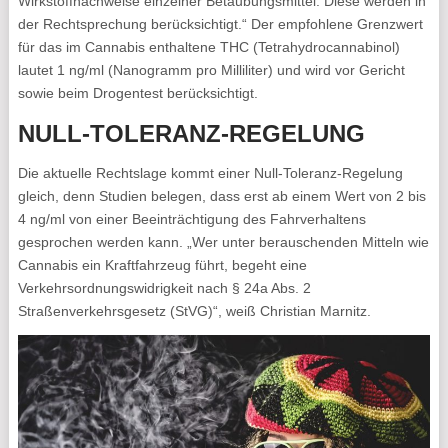
Wirkstoffnachweise einzelner Betäubungsmittel. Diese werden in
der Rechtsprechung berücksichtigt.“ Der empfohlene Grenzwert
für das im Cannabis enthaltene THC (Tetrahydrocannabinol)
lautet 1 ng/ml (Nanogramm pro Milliliter) und wird vor Gericht
sowie beim Drogentest berücksichtigt.
NULL-TOLERANZ-REGELUNG
Die aktuelle Rechtslage kommt einer Null-Toleranz-Regelung
gleich, denn Studien belegen, dass erst ab einem Wert von 2 bis
4 ng/ml von einer Beeinträchtigung des Fahrverhaltens
gesprochen werden kann. „Wer unter berauschenden Mitteln wie
Cannabis ein Kraftfahrzeug führt, begeht eine
Verkehrsordnungswidrigkeit nach § 24a Abs. 2
Straßenverkehrsgesetz (StVG)“, weiß Christian Marnitz.