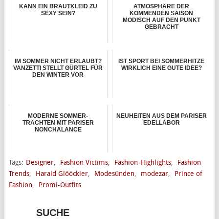
KANN EIN BRAUTKLEID ZU
ATMOSPHÄRE DER
SEXY SEIN?
KOMMENDEN SAISON
MODISCH AUF DEN PUNKT
GEBRACHT
IM SOMMER NICHT ERLAUBT?
IST SPORT BEI SOMMERHITZE
VANZETTI STELLT GÜRTEL FÜR
WIRKLICH EINE GUTE IDEE?
DEN WINTER VOR
MODERNE SOMMER-
NEUHEITEN AUS DEM PARISER
TRACHTEN MIT PARISER
EDELLABOR
NONCHALANCE
Tags:
Designer
,
Fashion Victims
,
Fashion-Highlights
,
Fashion-
Trends
,
Harald Glööckler
,
Modesünden
,
modezar
,
Prince of
Fashion
,
Promi-Outfits
SUCHE