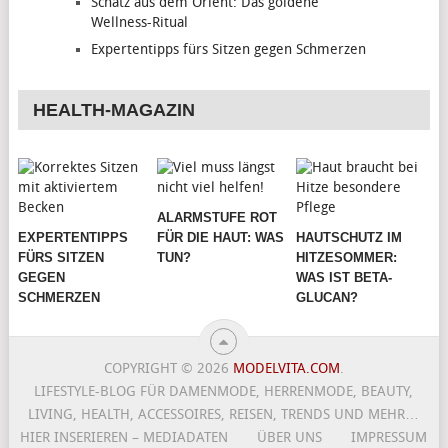
Schatz aus dem Orient: Das goldene
Wellness-Ritual
Expertentipps fürs Sitzen gegen Schmerzen
HEALTH-MAGAZIN
ALARMSTUFE ROT
EXPERTENTIPPS
FÜR DIE HAUT: WAS
HAUTSCHUTZ IM
FÜRS SITZEN
TUN?
HITZESOMMER:
GEGEN
WAS IST BETA-
SCHMERZEN
GLUCAN?
COPYRIGHT © 2026
MODELVITA.COM
.
LIFESTYLE-BLOG FÜR DAMENMODE, HERRENMODE, BEAUTY,
LIVING, HEALTH, ACCESSOIRES, REISEN, TRENDS UND MEHR…
HIER INSERIEREN – MEDIADATEN
ÜBER UNS
IMPRESSUM