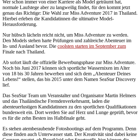
Wer schon immer von einer Karriere als Model geträumt hat,
normale Laufstege aber zu langweilig findet, für den kommt jetzt
genau das Richtige: Die Wahl zur Miss Adventure 2017 in Thailand.
Hierbei erleben die Kandidatinnen die ultimative Model-
Herausforderung.
Nur hübsch lächeln reicht nicht, um Miss Adventure zu werden.
Den Models stehen harte Prüfungen und zahlreiche Abenteuer im
In- und Ausland bevor. Die
coolsten starten im September zum
Finale nach Thailand.
Ab sofort läuft die offizielle Bewerbungsphase zur Miss Adventure.
Noch bis Juni 2017 können sich sportliche Wassernixen im Alter
von 18 bis 30 Jahren bewerben und sich dem „Abenteuer Deines
Lebens!“ stellen, das bis 2015 unter dem Namen SeaStar Discovery
lief.
Das SeaStar Team um Veranstalter und Organisator Martin Helmers
und das Thailändische Fremdenverkehrsamt, laden die
abenteuerlustigen Kandidatinnen zu den sportlichen Qualifikationen
bundesweit ein. Dort werden Sie auf Herz und Lunge geprüft, bevor
es für die zehn Besten ins Halbfinale geht.
Es stehen atemberaubende Fotoshootings auf dem Programm. Denn
diese finden auch Unterwasser statt. Der Kreativität sind dabei keine
Grenzen gesetzt, ob Brautkleid oder Sportoutfit, hier können die