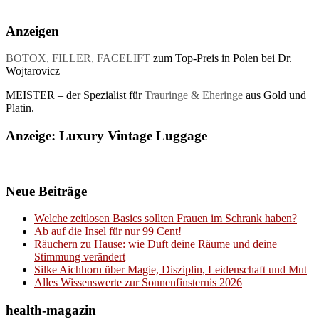
Anzeigen
BOTOX, FILLER, FACELIFT
zum Top-Preis in Polen bei Dr.
Wojtarovicz
MEISTER – der Spezialist für
Trauringe & Eheringe
aus Gold und
Platin.
Anzeige: Luxury Vintage Luggage
Neue Beiträge
Welche zeitlosen Basics sollten Frauen im Schrank haben?
Ab auf die Insel für nur 99 Cent!
Räuchern zu Hause: wie Duft deine Räume und deine
Stimmung verändert
Silke Aichhorn über Magie, Disziplin, Leidenschaft und Mut
Alles Wissenswerte zur Sonnenfinsternis 2026
health-magazin