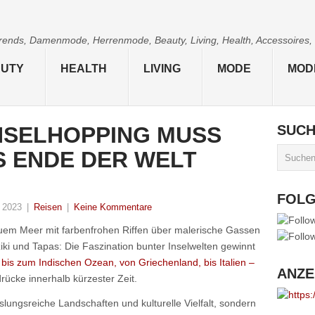
 Trends, Damenmode, Herrenmode, Beauty, Living, Health, Accessoires,
UTY
HEALTH
LIVING
MODE
MOD
NSELHOPPING MUSS
SUC
S ENDE DER WELT
FOL
 2023
|
Reisen
|
Keine Kommentare
uem Meer mit farbenfrohen Riffen über malerische Gassen
ziki und Tapas: Die Faszination bunter Inselwelten gewinnt
 bis zum Indischen Ozean, von Griechenland, bis Italien –
ANZE
rücke innerhalb kürzester Zeit.
lungsreiche Landschaften und kulturelle Vielfalt, sondern