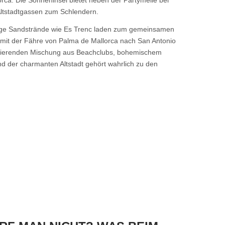
orca. Die Sonneninsel bietet neben der Partymeile bei
ltstadtgassen zum Schlendern.
ange Sandstrände wie Es Trenc laden zum gemeinsamen
gt mit der Fähre von Palma de Mallorca nach San Antonio
szinierenden Mischung aus Beachclubs, bohemischem
d der charmanten Altstadt gehört wahrlich zu den