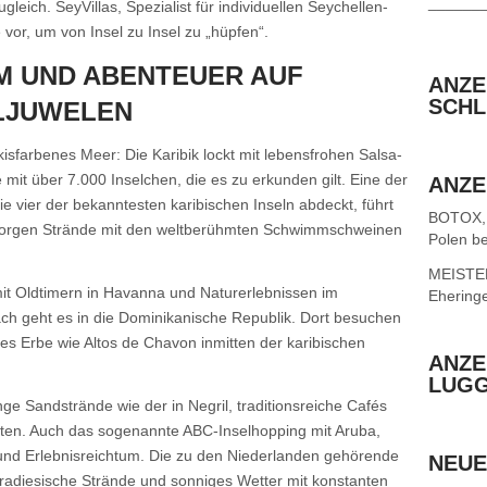
______
ugleich. SeyVillas, Spezialist für individuellen Seychellen-
e vor, um von Insel zu Insel zu „hüpfen“.
M UND ABENTEUER AUF
ANZE
SCHL
ELJUWELEN
sfarbenes Meer: Die Karibik lockt mit lebensfrohen Salsa-
t über 7.000 Inselchen, die es zu erkunden gilt. Eine der
ANZE
 vier der bekanntesten karibischen Inseln abdeckt, führt
BOTOX,
sorgen Strände mit den weltberühmten Schwimmschweinen
Polen be
MEISTER 
it Oldtimern in Havanna und Naturerlebnissen im
Ehering
ch geht es in die Dominikanische Republik. Dort besuchen
es Erbe wie Altos de Chavon inmitten der karibischen
ANZE
LUG
nge Sandstrände wie der in Negril, traditionsreiche Cafés
en. Auch das sogenannte ABC-Inselhopping mit Aruba,
t und Erlebnisreichtum. Die zu den Niederlanden gehörende
NEUE
aradiesische Strände und sonniges Wetter mit konstanten