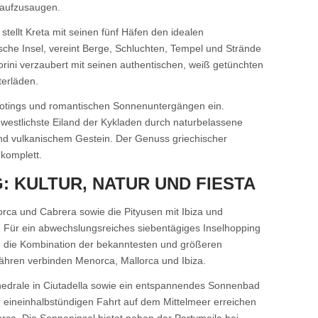
l aufzusaugen.
stellt Kreta mit seinen fünf Häfen den idealen
sche Insel, vereint Berge, Schluchten, Tempel und Strände
orini verzaubert mit seinen authentischen, weiß getünchten
erläden.
hootings und romantischen Sonnenuntergängen ein.
westlichste Eiland der Kykladen durch naturbelassene
nd vulkanischem Gestein. Der Genuss griechischer
komplett.
 KULTUR, NATUR UND FIESTA
orca und Cabrera sowie die Pityusen mit Ibiza und
Für ein abwechslungsreiches siebentägiges Inselhopping
ch die Kombination der bekanntesten und größeren
ähren verbinden Menorca, Mallorca und Ibiza.
hedrale in Ciutadella sowie ein entspannendes Sonnenbad
 eineinhalbstündigen Fahrt auf dem Mittelmeer erreichen