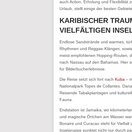
auch Action, Erholung und Flexibilität z
Urlaub, stellt einige der besten Gebiet
KARIBISCHER TRAU
VIELFÄLTIGEN INS
Endlose Sandstrände und warmes, türki
Rhythmen und Reggae-Klängen, sowie mi
meist-empfohlenen Hopping-Routen, die
nach Nassau auf den Bahamas. Hier 
für Bilderbucherlebnisse.
Die Reise setzt sich fort nach
Kuba
– m
Nationalpark Topes de Collantes. Dana
Reisende Tabakplantagen und kulturell
Fauna.
Endstation ist Jamaika, wo kilometerla
und magische Örtchen am Wasser wart
Bonaire und Curacao steht für Vielfal
Inselgruppe punktet nicht nur durch p