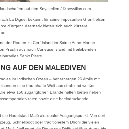
landschaften auf den Seychellen / © seyvillas.com
 nach La Digue, bekannt für seine imposanten Granitfelsen
e d’Argent. Alternativ bieten sich auch kürzere
 an:
ine der Routen zu Cerf Island im Sainte Anne Marine
von Praslin aus nach Curieuse Island mit freilebenden
lparadies Sankt Pierre.
NG AUF DEN MALEDIVEN
aradies im Indischen Ozean – beherbergen 26 Atolle mit
eisenden eine traumhafte Welt aus strahlend weißen
Die etwa 150 zugänglichen Eilande halten bieten neben
Wassersportaktivitäten sowie eine beeindruckende
t die Hauptstadt Malé als idealer Ausgangspunkt. Von dort
zeug, Schnellboot oder traditionellem Dhoni die vielen
-Malé-Atoll sorgt die Route von Dhiffushi über Huraa bis