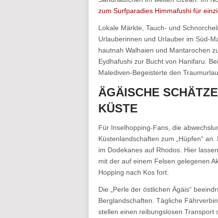
zum Surfparadies Himmafushi für einzi
Lokale Märkte, Tauch- und Schnorchelm
Urlauberinnen und Urlauber im Süd-Ma
hautnah Walhaien und Mantarochen zu 
Eydhafushi zur Bucht von Hanifaru. Be
Malediven-Begeisterte den Traumurlau
ÄGÄISCHE SCHÄTZE
KÜSTE
Für Inselhopping-Fans, die abwechslun
Küstenlandschaften zum „Hüpfen“ an. D
im Dodekanes auf Rhodos. Hier lassen s
mit der auf einem Felsen gelegenen Ak
Hopping nach Kos fort.
Die „Perle der östlichen Ägäis“ beein
Berglandschaften. Tägliche Fährverb
stellen einen reibungslosen Transport