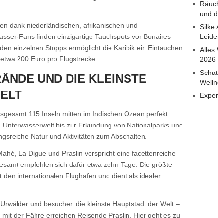
Räuch
und d
ken dank niederländischen, afrikanischen und
Silke
sser-Fans finden einzigartige Tauchspots vor Bonaires
Leide
den einzelnen Stopps ermöglicht die Karibik ein Eintauchen
Alles
 etwa 200 Euro pro Flugstrecke.
2026
Schat
ÄNDE UND DIE KLEINSTE
Welln
ELT
Exper
nsgesamt 115 Inseln mitten im Indischen Ozean perfekt
n Unterwasserwelt bis zur Erkundung von Nationalparks und
ngsreiche Natur und Aktivitäten zum Abschalten.
ahé, La Digue und Praslin verspricht eine facettenreiche
esamt empfehlen sich dafür etwa zehn Tage. Die größte
 den internationalen Flughafen und dient als idealer
 Urwälder und besuchen die kleinste Hauptstadt der Welt –
t mit der Fähre erreichen Reisende Praslin. Hier geht es zu