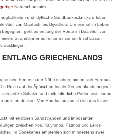
gartige
Naturschauspiele.
öglichkeiten und idyllische Sandbankpicknicks erleben
lé-Atoll von Maafushi bis Biyadhoo. Um einmal im Leben
begegnen, geht es entlang der Route im Baa-Atoll von
i einem Stranddinner auf einer einsamen Insel lassen
b ausklingen.
 ENTLANG GRIECHENLANDS
gsreiche Ferien in der Nähe suchen, bieten sich Europas
ie Reise auf die Ägäischen Inseln Griechenlands beginnt
ich antike Schätze und mittelalterliche Perlen wie Lindos
ropolis entdecken. Von Rhodos aus setzt sich das Island
druckt mit endlosen Sandstränden und imposanten
indungen zwischen Kos, Kálymnos, Pátmos und Léros
 sicher. Im Dodekanes empfehlen sich mindestens zwei