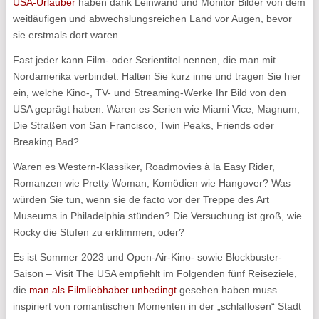
USA-Urlauber
haben dank Leinwand und Monitor Bilder von dem
weitläufigen und abwechslungsreichen Land vor Augen, bevor
sie erstmals dort waren.
Fast jeder kann Film- oder Serientitel nennen, die man mit
Nordamerika verbindet. Halten Sie kurz inne und tragen Sie hier
ein, welche Kino-, TV- und Streaming-Werke Ihr Bild von den
USA geprägt haben. Waren es Serien wie Miami Vice, Magnum,
Die Straßen von San Francisco, Twin Peaks, Friends oder
Breaking Bad?
Waren es Western-Klassiker, Roadmovies à la Easy Rider,
Romanzen wie Pretty Woman, Komödien wie Hangover? Was
würden Sie tun, wenn sie de facto vor der Treppe des Art
Museums in Philadelphia stünden? Die Versuchung ist groß, wie
Rocky die Stufen zu erklimmen, oder?
Es ist Sommer 2023 und Open-Air-Kino- sowie Blockbuster-
Saison – Visit The USA empfiehlt im Folgenden fünf Reiseziele,
die
man als Filmliebhaber unbedingt
gesehen haben muss –
inspiriert von romantischen Momenten in der „schlaflosen“ Stadt