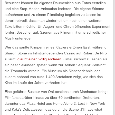
Besucher können ihr eigenes Daumenkino aus Fotos erstellen
und eine Stop-Motion-Animation kreieren. Die eigene Stimme
aufnehmen und zu einem Filmdialog begleiten zu lassen ist
derart reizvoll, dass man wiederholt um noch einen weiteren
Take bitten möchte. Ein Augen- und Ohren öffnendes Experiment
fordert Besucher auf, Szenen aus Filmen mit unterschiedlicher
Musik unterlegen.
Wer das sanfte Klimpern eines Klaviers ertönen lässt, während
Sharon Stone im Filmtitel gebenden Casino auf Robert De Niro
zuläuft,
glaubt einen völlig anderen
Filmausschnitt zu sehen als
ein paar Sekunden später, wenn zur selben Sequenz vielleicht
die Trommeln wirbeln. Ein Museum als Sinneserlebnis, das
zudem anhand von rund 1.400 Artefakten zeigt, wie sich das
Kino im Laufe der Jahre verändert hat.
Eine geführte Bustour von OnLocations durch Manhattan bringt
Filmfans darüber hinaus zu über 60 berühmten Drehorten,
darunter das Plaza Hotel aus Home Alone 2: Lost in New York
und Katz’s Delicatessen, das durch die Szene „I’ll have what