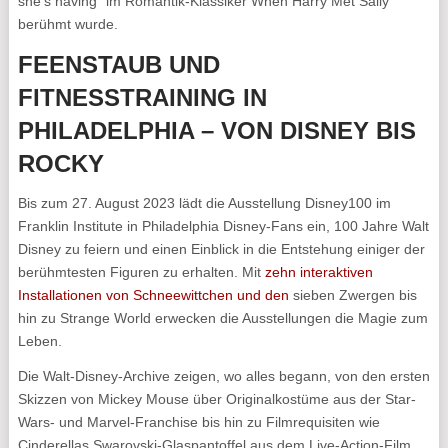
she’s having“ im Romantik-Klassiker When Harry Met Sally
berühmt wurde.
FEENSTAUB UND
FITNESSTRAINING IN
PHILADELPHIA – VON DISNEY BIS
ROCKY
Bis zum 27. August 2023 lädt die Ausstellung Disney100 im
Franklin Institute in Philadelphia Disney-Fans ein, 100 Jahre Walt
Disney zu feiern und einen Einblick in die Entstehung einiger der
berühmtesten Figuren zu erhalten. Mit
zehn interaktiven
Installationen von Schneewittchen und den
sieben Zwergen bis
hin zu Strange World erwecken die Ausstellungen die Magie zum
Leben.
Die Walt-Disney-Archive zeigen, wo alles begann, von den ersten
Skizzen von Mickey Mouse über Originalkostüme aus der Star-
Wars- und Marvel-Franchise bis hin zu Filmrequisiten wie
Cinderellas Swarovski-Glaspantoffel aus dem Live-Action-Film