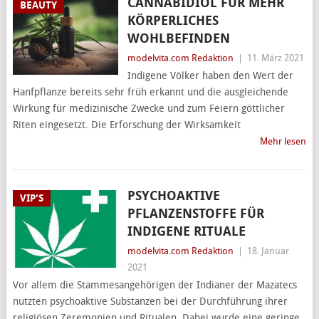
CANNABIDIOL FÜR MEHR
BEAUTY
KÖRPERLICHES
WOHLBEFINDEN
modelvita.com Redaktion
|
11. März 2021
Indigene Völker haben den Wert der
Hanfpflanze bereits sehr früh erkannt und die ausgleichende
Wirkung für medizinische Zwecke und zum Feiern göttlicher
Riten eingesetzt. Die Erforschung der Wirksamkeit
Mehr lesen
PSYCHOAKTIVE
VIP'S
PFLANZENSTOFFE FÜR
INDIGENE RITUALE
modelvita.com Redaktion
|
18. Januar
2021
Vor allem die Stammesangehörigen der Indianer der Mazatecs
nutzten psychoaktive Substanzen bei der Durchführung ihrer
religiösen Zeremonien und Ritualen. Dabei wurde eine geringe