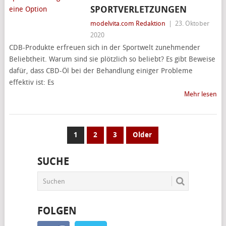
SPORTVERLETZUNGEN
modelvita.com Redaktion
|
23. Oktober
2020
CDB-Produkte erfreuen sich in der Sportwelt zunehmender
Beliebtheit. Warum sind sie plötzlich so beliebt? Es gibt Beweise
dafür, dass CBD-Öl bei der Behandlung einiger Probleme
effektiv ist: Es
Mehr lesen
SEITENNUMMERIERUNG
1
2
3
Older
DER
SUCHE
BEITRÄGE
FOLGEN