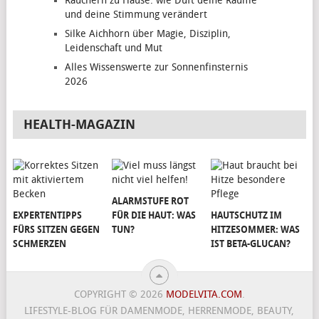
Räuchern zu Hause: wie Duft deine Räume
und deine Stimmung verändert
Silke Aichhorn über Magie, Disziplin,
Leidenschaft und Mut
Alles Wissenswerte zur Sonnenfinsternis
2026
HEALTH-MAGAZIN
ALARMSTUFE ROT
EXPERTENTIPPS
FÜR DIE HAUT: WAS
HAUTSCHUTZ IM
FÜRS SITZEN GEGEN
TUN?
HITZESOMMER: WAS
SCHMERZEN
IST BETA-GLUCAN?
COPYRIGHT © 2026
MODELVITA.COM
.
LIFESTYLE-BLOG FÜR DAMENMODE, HERRENMODE, BEAUTY,