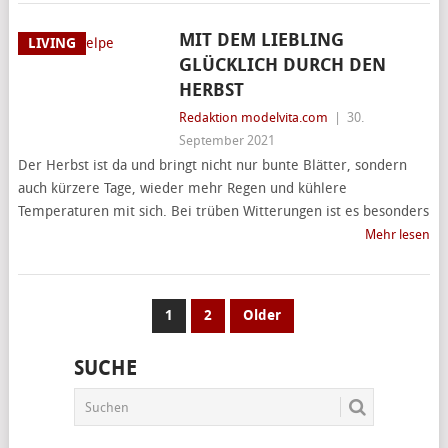
MIT DEM LIEBLING
LIVING
GLÜCKLICH DURCH DEN
HERBST
Redaktion modelvita.com
|
30.
September 2021
Der Herbst ist da und bringt nicht nur bunte Blätter, sondern
auch kürzere Tage, wieder mehr Regen und kühlere
Temperaturen mit sich. Bei trüben Witterungen ist es besonders
Mehr lesen
SEITENNUMMERIERUNG
1
2
Older
DER
SUCHE
BEITRÄGE