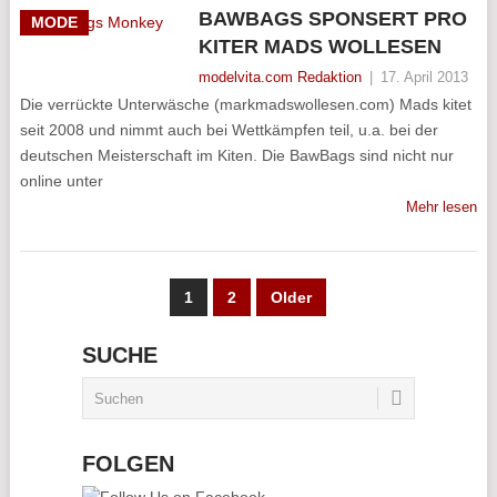
BAWBAGS SPONSERT PRO
MODE
KITER MADS WOLLESEN
modelvita.com Redaktion
|
17. April 2013
Die verrückte Unterwäsche (markmadswollesen.com) Mads kitet
seit 2008 und nimmt auch bei Wettkämpfen teil, u.a. bei der
deutschen Meisterschaft im Kiten. Die BawBags sind nicht nur
online unter
Mehr lesen
SEITENNUMMERIERUNG
1
2
Older
DER
SUCHE
BEITRÄGE
FOLGEN