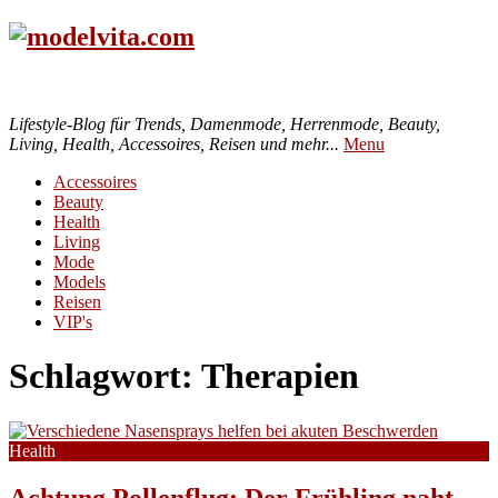
Lifestyle-Blog für Trends, Damenmode, Herrenmode, Beauty,
Living, Health, Accessoires, Reisen und mehr...
Menu
Accessoires
Beauty
Health
Living
Mode
Models
Reisen
VIP's
Schlagwort:
Therapien
Health
Achtung Pollenflug: Der Frühling naht –