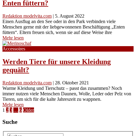
Enten füttern?
Redaktion modelvita.com
|
5. August 2022
Einen Ausflug an den See oder in den Park verbinden viele
Menschen gerne mit der liebgewonnenen Beschäftigung „Enten
füttern“. Eltern freuen sich, wenn sie auf diese Weise ihre
Mehr lesen
Accessoires
Werden Tiere für unsere Kleidung
gequält?
Redaktion modelvita.com
|
28. Oktober 2021
Warme Kleidung und Tierschutz – passt das zusammen? Noch
immer nutzen viele Menschen Daunen, Wolle, Leder oder Pelz von
Tieren, um sich für die kalte Jahreszeit zu wappnen.
Mehr lesen
Seitennummerierung
1
2
3
…
6
Older
der
Suche
Beiträge