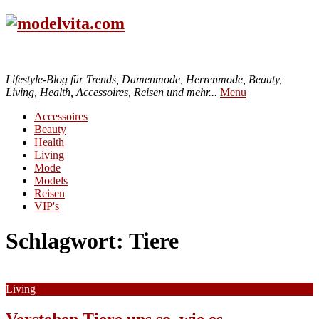
Lifestyle-Blog für Trends, Damenmode, Herrenmode, Beauty,
Living, Health, Accessoires, Reisen und mehr...
Menu
Accessoires
Beauty
Health
Living
Mode
Models
Reisen
VIP's
Schlagwort:
Tiere
Living
Verstehen Tiere uns so, wie es