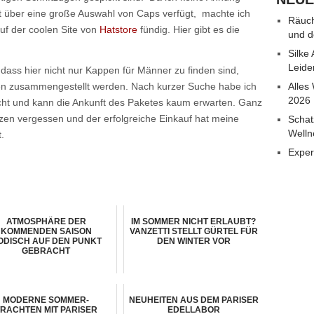
adt über eine große Auswahl von Caps verfügt, machte ich
Räuch
uf der coolen Site von
Hatstore
fündig. Hier gibt es die
und d
Silke
Leide
 dass hier nicht nur Kappen für Männer zu finden sind,
en zusammengestellt werden. Nach kurzer Suche habe ich
Alles
2026
ucht und kann die Ankunft des Paketes kaum erwarten. Ganz
en vergessen und der erfolgreiche Einkauf hat meine
Schat
Welln
.
Exper
ATMOSPHÄRE DER
IM SOMMER NICHT ERLAUBT?
KOMMENDEN SAISON
VANZETTI STELLT GÜRTEL FÜR
ODISCH AUF DEN PUNKT
DEN WINTER VOR
GEBRACHT
MODERNE SOMMER-
NEUHEITEN AUS DEM PARISER
RACHTEN MIT PARISER
EDELLABOR