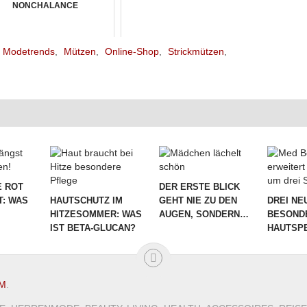
NONCHALANCE
Modetrends
,
Mützen
,
Online-Shop
,
Strickmützen
,
 ROT
DER ERSTE BLICK
T: WAS
HAUTSCHUTZ IM
GEHT NIE ZU DEN
DREI NE
HITZESOMMER: WAS
AUGEN, SONDERN…
BESOND
IST BETA-GLUCAN?
HAUTSPE
M
.