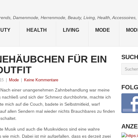
 Trends, Damenmode, Herrenmode, Beauty, Living, Health, Accessoires,
UTY
HEALTH
LIVING
MODE
MOD
NEHÄUBCHEN FÜR EIN
SUC
OUTFIT
15
|
Mode
|
Keine Kommentare
FOL
ch. Nach einer unangenehmen Zahnbehandlung war meine
g nachließ und sich der Schmerz durchbohrte, machte ich
gte mich auf die Couch, badete in Selbstmitleid, warf
auf allen Sendern mal wieder nichts Brauchbares zu finden
schaltet.
ANZE
lste Musik und auch die Musikvideos sind eine wahre
s wie mich. Dabei ist mir aufgefallen, dass es derzeit zwei