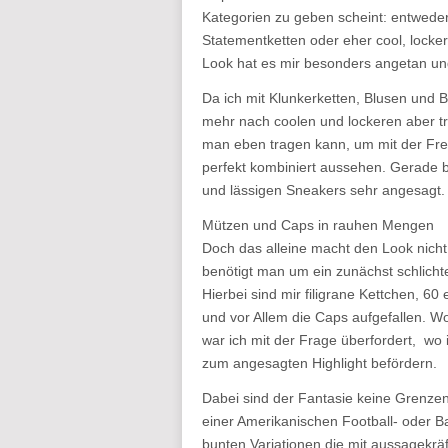
Kategorien zu geben scheint: entwede
Statementketten oder eher cool, locker 
Look hat es mir besonders angetan un
Da ich mit Klunkerketten, Blusen und B
mehr nach coolen und lockeren aber t
man eben tragen kann, um mit der Freun
perfekt kombiniert aussehen. Gerade 
und lässigen Sneakers sehr angesagt.
Mützen und Caps in rauhen Mengen
Doch das alleine macht den Look nich
benötigt man um ein zunächst schlicht
Hierbei sind mir filigrane Kettchen, 6
und vor Allem die Caps aufgefallen. W
war ich mit der Frage überfordert, wo
zum angesagten Highlight befördern.
Dabei sind der Fantasie keine Grenzen
einer Amerikanischen Football- oder B
bunten Variationen die mit aussagekräf