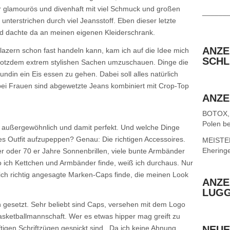
r glamourös und divenhaft mit viel Schmuck und großen
______
unterstrichen durch viel Jeansstoff. Eben dieser letzte
d dachte da an meinen eigenen Kleiderschrank.
ANZE
lazern schon fast handeln kann, kam ich auf die Idee mich
SCHL
rotzdem extrem stylishen Sachen umzuschauen. Dinge die
din ein Eis essen zu gehen. Dabei soll alles natürlich
bei Frauen sind abgewetzte Jeans kombiniert mit Crop-Top
ANZE
BOTOX,
Polen be
t außergewöhnlich und damit perfekt. Und welche Dinge
es Outfit aufzupeppen? Genau: Die richtigen Accessoires.
MEISTER 
Ehering
0 er oder 70 er Jahre Sonnenbrillen, viele bunte Armbänder
o ich Kettchen und Armbänder finde, weiß ich durchaus. Nur
 ich richtig angesagte Marken-Caps finde, die meinen Look
ANZE
LUG
 gesetzt. Sehr beliebt sind Caps, versehen mit dem Logo
asketballmannschaft. Wer es etwas hipper mag greift zu
tigen Schriftzügen gespickt sind. Da ich keine Ahnung
NEUE