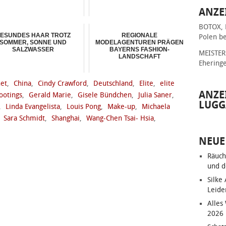
ANZE
BOTOX, 
ESUNDES HAAR TROTZ
REGIONALE
Polen be
SOMMER, SONNE UND
MODELAGENTUREN PRÄGEN
SALZWASSER
BAYERNS FASHION-
MEISTER 
LANDSCHAFT
Ehering
et
,
China
,
Cindy Crawford
,
Deutschland
,
Elite
,
elite
ANZE
ootings
,
Gerald Marie
,
Gisele Bündchen
,
Julia Saner
,
LUGG
,
Linda Evangelista
,
Louis Pong
,
Make-up
,
Michaela
,
Sara Schmidt
,
Shanghai
,
Wang-Chen Tsai- Hsia
,
NEUE
Räuch
und d
Silke
Leide
Alles
2026