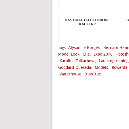
DAS BRAUTKLEID ONLINE
G
KAUFEN?
Tags:
Alyson Le Borgès
,
Bernard Henn
Model Look
,
Elle
,
Expo 2010
,
Fotosh
Karolina Tolkachova
,
Laufstegtraining
Goddard-Quesada
,
Models
,
Rowenta
Waterhouse
,
Xiao Xue