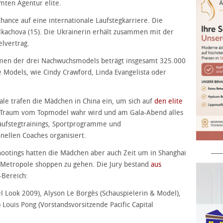
mten Agentur elite.
ance auf eine internationale Laufstegkarriere. Die
lkachova (15). Die Ukrainerin erhält zusammen mit der
elvertrag.
men der drei Nachwuchsmodels beträgt insgesamt 325.000
e Models, wie Cindy Crawford, Linda Evangelista oder
le trafen die Mädchen in China ein, um sich auf
den elite
 Traum vom Topmodel wahr wird und am Gala-Abend alles
Laufstegtrainings, Sportprogramme und
nellen Coaches organisiert.
____
otings hatten die Mädchen aber auch Zeit um in Shanghai
 Metropole shoppen zu gehen. Die Jury bestand
aus
-Bereich:
el Look 2009), Alyson Le Borgès (Schauspielerin & Model),
Louis Pong (Vorstandsvorsitzende Pacific Capital