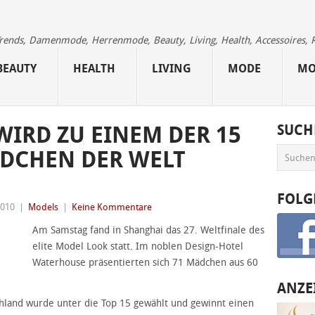
 Trends, Damenmode, Herrenmode, Beauty, Living, Health, Accessoires, 
BEAUTY
HEALTH
LIVING
MODE
MO
WIRD ZU EINEM DER 15
SUCH
DCHEN DER WELT
FOLG
2010
|
Models
|
Keine Kommentare
Am Samstag fand in Shanghai das 27. Weltfinale des
elite Model Look statt. Im noblen Design-Hotel
Waterhouse präsentierten sich 71 Mädchen aus 60
ANZE
chland wurde
unter die Top 15 gewählt und gewinnt einen