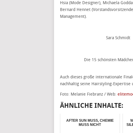
Hsia (Mode Designer), Michaela Goddar
Bernard Hennet (Vorstandsvorsitzender
Management).
Sara Schmidt
Die 15 schönsten Mädche
Auch dieses große internationale Fina
nachhaltig seine Hairstyling-Expertis
Foto: Melanie Fiebranz / Web:
elitemo
ÄHNLICHE INHALTE:
AFTER SUN MUSS, CHEMIE
W
MUSS NICHT
SI