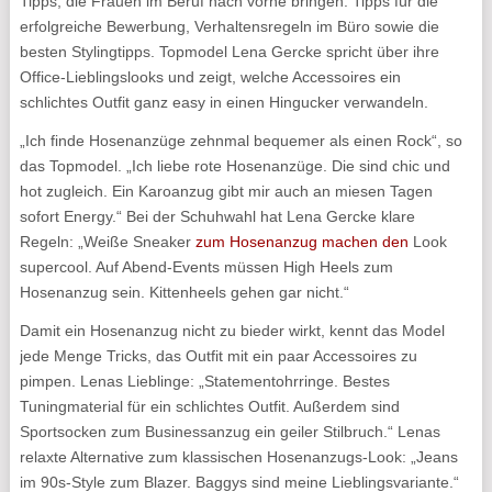
Tipps, die Frauen im Beruf nach vorne bringen: Tipps für die
erfolgreiche Bewerbung, Verhaltensregeln im Büro sowie die
besten Stylingtipps. Topmodel Lena Gercke spricht über ihre
Office-Lieblingslooks und zeigt, welche Accessoires ein
schlichtes Outfit ganz easy in einen Hingucker verwandeln.
„Ich finde Hosenanzüge zehnmal bequemer als einen Rock“, so
das Topmodel. „Ich liebe rote Hosenanzüge. Die sind chic und
hot zugleich. Ein Karoanzug gibt mir auch an miesen Tagen
sofort Energy.“ Bei der Schuhwahl hat Lena Gercke klare
Regeln: „Weiße Sneaker
zum Hosenanzug machen den
Look
supercool. Auf Abend-Events müssen High Heels zum
Hosenanzug sein. Kittenheels gehen gar nicht.“
Damit ein Hosenanzug nicht zu bieder wirkt, kennt das Model
jede Menge Tricks, das Outfit mit ein paar Accessoires zu
pimpen. Lenas Lieblinge: „Statementohrringe. Bestes
Tuningmaterial für ein schlichtes Outfit. Außerdem sind
Sportsocken zum Businessanzug ein geiler Stilbruch.“ Lenas
relaxte Alternative zum klassischen Hosenanzugs-Look: „Jeans
im 90s-Style zum Blazer. Baggys sind meine Lieblingsvariante.“