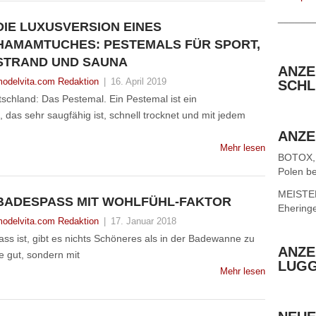
______
DIE LUXUSVERSION EINES
HAMAMTUCHES: PESTEMALS FÜR SPORT,
STRAND UND SAUNA
ANZE
odelvita.com Redaktion
|
16. April 2019
SCHL
chland: Das Pestemal. Ein Pestemal ist ein
das sehr saugfähig ist, schnell trocknet und mit jedem
ANZE
Mehr lesen
BOTOX,
Polen be
MEISTER 
BADESPASS MIT WOHLFÜHL-FAKTOR
Ehering
odelvita.com Redaktion
|
17. Januar 2018
ss ist, gibt es nichts Schöneres als in der Badewanne zu
ANZE
e gut, sondern mit
LUG
Mehr lesen