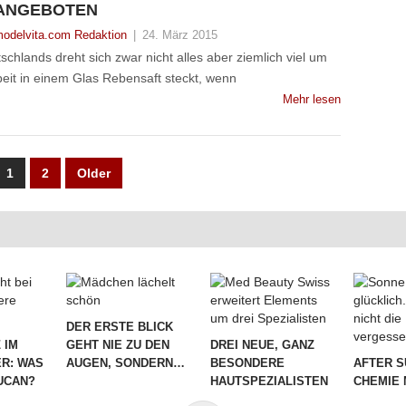
ANGEBOTEN
odelvita.com Redaktion
|
24. März 2015
hlands dreht sich zwar nicht alles aber ziemlich viel um
beit in einem Glas Rebensaft steckt, wenn
Mehr lesen
UNG
1
2
Older
DER ERSTE BLICK
 IM
GEHT NIE ZU DEN
DREI NEUE, GANZ
R: WAS
AUGEN, SONDERN…
BESONDERE
AFTER S
LUCAN?
HAUTSPEZIALISTEN
CHEMIE 