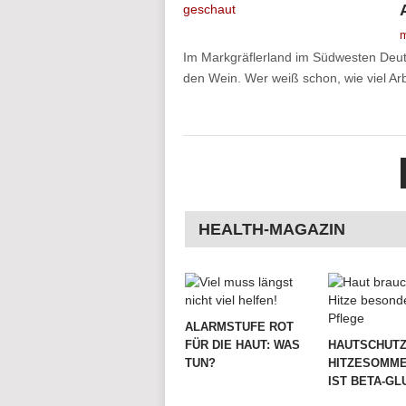
m
Im Markgräflerland im Südwesten Deutsc
den Wein. Wer weiß schon, wie viel Ar
SEITENNUMMERIER
DER
BEITRÄGE
HEALTH-MAGAZIN
ALARMSTUFE ROT
FÜR DIE HAUT: WAS
HAUTSCHUTZ
TUN?
HITZESOMME
IST BETA-G