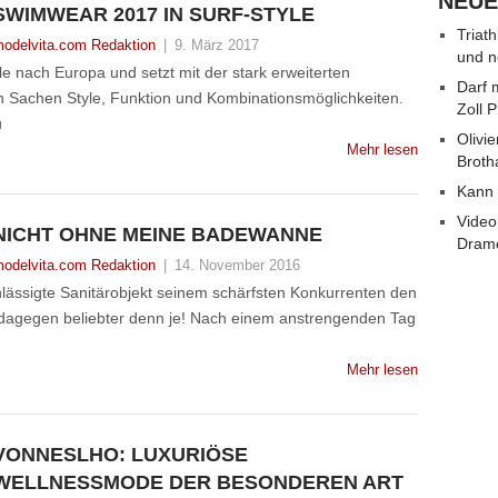
NEUE
SWIMWEAR 2017 IN SURF-STYLE
Triat
odelvita.com Redaktion
|
9. März 2017
und n
le nach Europa und setzt mit der stark erweiterten
Darf 
 Sachen Style, Funktion und Kombinationsmöglichkeiten.
Zoll 
u
Olivie
Mehr lesen
Broth
Kann 
Video
NICHT OHNE MEINE BADEWANNE
Dram
odelvita.com Redaktion
|
14. November 2016
hlässigte Sanitärobjekt seinem schärfsten Konkurrenten den
n dagegen beliebter denn je! Nach einem anstrengenden Tag
Mehr lesen
VONNESLHO: LUXURIÖSE
WELLNESSMODE DER BESONDEREN ART