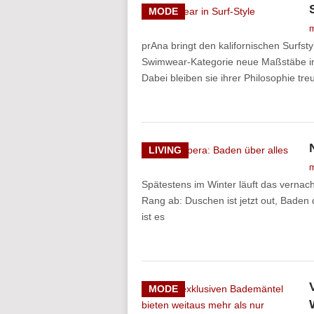
MODE
m
prAna bringt den kalifornischen Surfsty
Swimwear-Kategorie neue Maßstäbe in
Dabei bleiben sie ihrer Philosophie tre
LIVING
m
Spätestens im Winter läuft das vernac
Rang ab: Duschen ist jetzt out, Bade
ist es
MODE