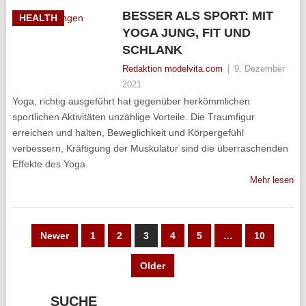
BESSER ALS SPORT: MIT
HEALTH
YOGA JUNG, FIT UND
SCHLANK
Redaktion modelvita.com
|
9. Dezember
2021
Yoga, richtig ausgeführt hat gegenüber herkömmlichen
sportlichen Aktivitäten unzählige Vorteile. Die Traumfigur
erreichen und halten, Beweglichkeit und Körpergefühl
verbessern, Kräftigung der Muskulatur sind die überraschenden
Effekte des Yoga.
Mehr lesen
SEITENNUMMERIERUNG
Newer
1
2
3
4
5
…
10
DER
Older
BEITRÄGE
SUCHE